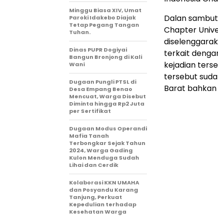
Minggu Biasa XIV, Umat
Dalan sambuta
Paroki Idakebo Diajak
Tetap Pegang Tangan
Chapter Unive
Tuhan.
diselenggara
Dinas PUPR Dogiyai
terkait denga
Bangun Bronjong di Kali
kejadian ters
Wani
tersebut suda
Dugaan Pungli PTSL di
Barat bahkan d
Desa Empang Benao
Mencuat, Warga Disebut
Diminta hingga Rp2 Juta
per Sertifikat
Dugaan Modus Operandi
Mafia Tanah
Terbongkar Sejak Tahun
2024, Warga Gading
Kulon Menduga Sudah
Lihai dan Cerdik
Kolaborasi KKN UMAHA
dan Posyandu Karang
Tanjung, Perkuat
Kepedulian terhadap
Kesehatan Warga