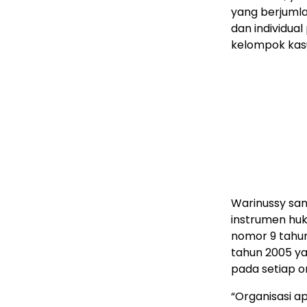
yang berjuml
dan individual
kelompok kas
Warinussy sa
instrumen hu
nomor 9 tahun
tahun 2005 y
pada setiap 
“Organisasi a