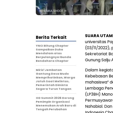
SUARA UTAM
Berita Terkait
universitas P
YNCI Bitung Chapter
(03/11/2022), 
Sampaikan Duka
Sekretariat B
Mendalam atas
Berpulangnya Ibunda
Gunung Salju 
Bendahara Chapter
Dalam kegiat
Miris! Jembatan
Gantung Desa Mudo
Kebebasan Ber
Memprihatinkan, Warga
Jatuh Saat Melintas,
mahasiswa” de
Pemerintah Diminta
Lembaga Pene
Segera Turun Tangan
(LP3BH) Manok
OD Summit 2026 Dorong
Permusyawara
Pemimpin Organisasi
Menemukan Arah Baru di
Nahabial. Dan
Tengah Perubahan
Indonesia Chap