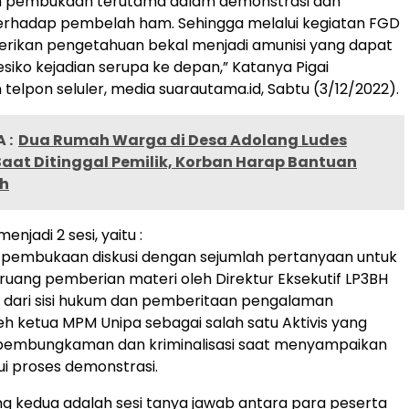
 pembukaan terutama dalam demonstrasi dan
 terhadap pembelah ham. Sehingga melalui kegiatan FGD
erikan pengetahuan bekal menjadi amunisi yang dapat
siko kejadian serupa ke depan,” Katanya Pigai
elpon seluler, media suarautama.id, Sabtu (3/12/2022).
 :
Dua Rumah Warga di Desa Adolang Ludes
aat Ditinggal Pemilik, Korban Harap Bantuan
h
menjadi 2 sesi, yaitu :
 pembukaan diskusi dengan sejumlah pertanyaan untuk
uang pemberian materi oleh Direktur Eksekutif LP3BH
 dari sisi hukum dan pemberitaan pengalaman
eh ketua MPM Unipa sebagai salah satu Aktivis yang
embungkaman dan kriminalisasi saat menyampaikan
ui proses demonstrasi.
g kedua adalah sesi tanya jawab antara para peserta