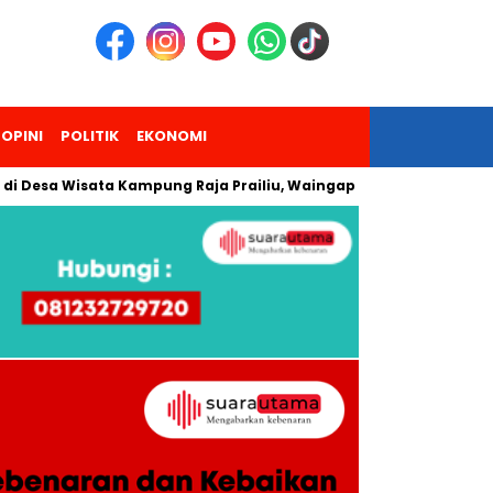
OPINI
POLITIK
EKONOMI
a Wisata Kampung Raja Prailiu, Waingapu!
Dua Pendaki Gun