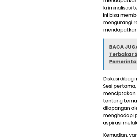
mendapatkan
kriminalisasi
ini bisa memb
mengurangi re
mendapatkan t
BACA JUGA
Terbakar S
Pemerinta
Diskusi dibagi 
Sesi pertama,
menciptakan r
tentang tema
dilapangan ol
menghadapi p
aspirasi melal
Kemudian, yan