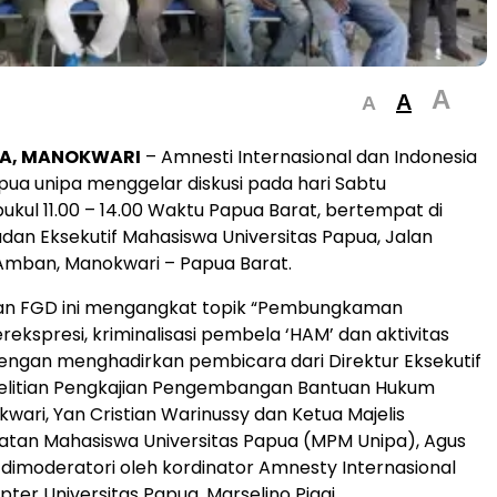
A
A
A
A, MANOKWARI
– Amnesti Internasional dan Indonesia
apua unipa menggelar diskusi pada hari Sabtu
pukul 11.00 – 14.00 Waktu Papua Barat, bertempat di
adan Eksekutif Mahasiswa Universitas Papua, Jalan
Amban, Manokwari – Papua Barat.
an FGD ini mengangkat topik “Pembungkaman
ekspresi, kriminalisasi pembela ‘HAM’ dan aktivitas
ngan menghadirkan pembicara dari Direktur Eksekutif
litian Pengkajian Pengembangan Bantuan Hukum
wari, Yan Cristian Warinussy dan Ketua Majelis
tan Mahasiswa Universitas Papua (MPM Unipa), Agus
 dimoderatori oleh kordinator Amnesty Internasional
ter Universitas Papua, Marselino Pigai.