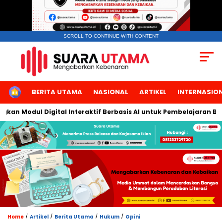
SCROLL TO CONTINUE WITH CONTENT
HOME
BERITA UTAMA
NASIONAL
ARTIKEL
INTERNASIO
 Modul Digital Interaktif Berbasis AI untuk Pembelajaran Berbic
/
/
/
/
Home
Artikel
Berita Utama
Hukum
Opini