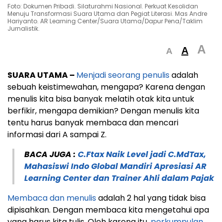
Foto: Dokumen Pribadi. Silaturahmi Nasional. Perkuat Kesolidan
Menuju Transformasi Suara Utama dan Pegiat Literasi. Mas Andre
Hariyanto. AR Learning Center/Suara Utama/Dapur Pena/Taklim
Jurnalistik.
A
A
A
SUARA UTAMA –
Menjadi seorang penulis
adalah
sebuah keistimewahan, mengapa? Karena dengan
menulis kita bisa banyak melatih otak kita untuk
berfikir, mengapa demikian? Dengan menulis kita
tentu harus banyak membaca dan mencari
informasi dari A sampai Z.
BACA JUGA :
C.Ftax Naik Level jadi C.MdTax,
Mahasiswi Indo Global Mandiri Apresiasi AR
Learning Center dan Trainer Ahli dalam Pajak
Membaca dan menulis
adalah 2 hal yang tidak bisa
dipisahkan. Dengan membaca kita mengetahui apa
yang harus kita tulis. Oleh karena itu,
perkumpulan