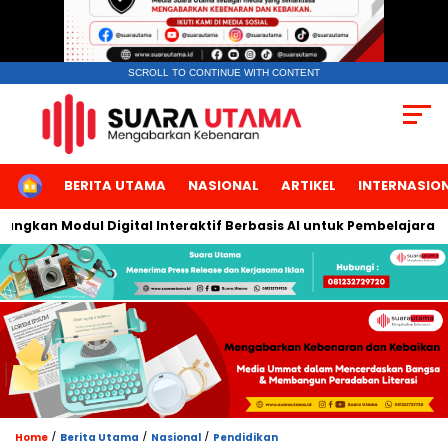
SCROLL TO CONTINUE WITH CONTENT
HOME
BERITA UTAMA
NASIONAL
ARTIKEL
INTERNASIO
an Modul Digital Interaktif Berbasis AI untuk Pembelajaran Berb
/
/
/
Home
Berita Utama
Nasional
Pendidikan