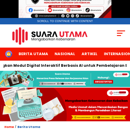
SCROLL TO CONTINUE WITH CONTENT
HOME
BERITA UTAMA
NASIONAL
ARTIKEL
INTERNASIO
 Modul Digital Interaktif Berbasis AI untuk Pembelajaran Berbic
/
Home
Berita Utama