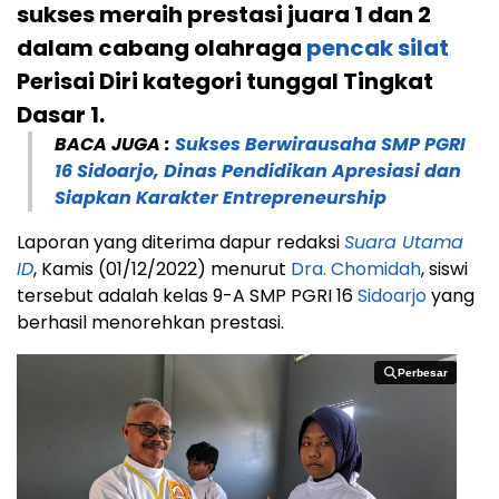
sukses meraih prestasi juara 1 dan 2
dalam cabang olahraga
pencak silat
Perisai Diri kategori tunggal Tingkat
Dasar 1.
BACA JUGA :
Sukses Berwirausaha SMP PGRI
16 Sidoarjo, Dinas Pendidikan Apresiasi dan
Siapkan Karakter Entrepreneurship
Laporan yang diterima dapur redaksi
Suara Utama
ID
, Kamis (01/12/2022) menurut
Dra. Chomidah
, siswi
tersebut adalah kelas 9-A SMP PGRI 16
Sidoarjo
yang
berhasil menorehkan prestasi.
Perbesar
Perbesar