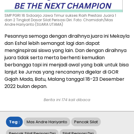
SMP PGRI 16 Sidoarjo Jawa Timur sukses Raih Prestasi Juara 1
dan 2 Tingkat Dasar Silat Perisasi Diri. Foto: Chomidah/Mas
Andre Hariyanto (SUARA UTAMA)
Pesannya semoga dengan diraihnya juara ini Mekayla
dan Eshal lebih semangat lagi dan dapat
menginspirasi siswa yang lain. Dan dengan diraihnya
juara tidak serta merta berhenti kemudian
berbangga tapi ini menjadi awal yang baik untuk bisa
lanjut ke Jurnas yang rencananya digelar di GOR
Gajah Mada, Batu, Malang tanggal 18-23 Desember
2022 bulan depan.
Berita ini
174
kali dibaca
Tag :
Mas Andre Hariyanto
Pencak Silat
Pencak Silat Perisasi Diri
Silat Perisasi Diri