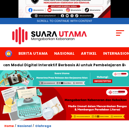
SCROLL TO CONTINUE WITH CONTENT
HOME
BERITA UTAMA
NASIONAL
ARTIKEL
INTERNASIO
ul Digital Interaktif Berbasis AI untuk Pembelajaran Berbicara 
/
/
Home
Nasional
Olahraga