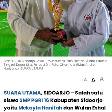
SMP PGRI 16 Sidoarjo Jawa Timur sukses Raih Prestasi Juara 1 dan 2
Tingkat Dasar Silat Perisasi Diri. Foto: Chomidah/Mas Andre
Hariyanto (SUARA UTAMA)
A
A
A
SUARA UTAMA
, SIDOARJO –
Salah satu
siswa
SMP PGRI 16
Kabupaten Sidoarjo
yaitu
Mekayla Hanifah
dan Wulan Eshal