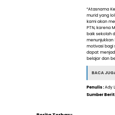
“Atasnama Ke
murid yang lo
kami akan me
PTN, karena M
baik sekolah 
menunjukkan ku
motivasi bagi 
dapat menjadi
belajar dan b
BACA JUGA
Penulis :
Ady L
Sumber Beri
Berita Terbaru