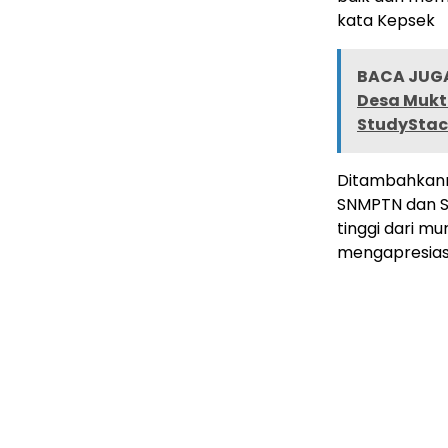
kata Kepsek
BACA JUGA
Desa Mukti
StudyStac
Ditambahkanny
SNMPTN dan S
tinggi dari mu
mengapresiasi