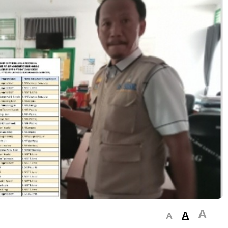
A
A
A