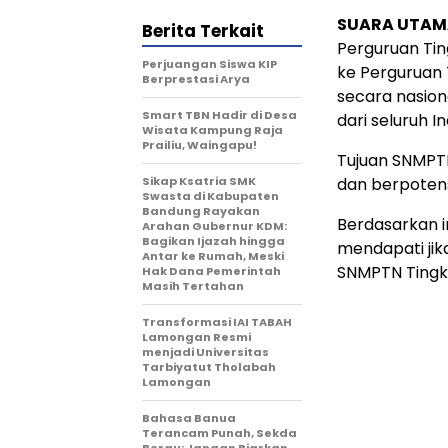
SUARA UTAMA
Berita Terkait
Perguruan Ting
Perjuangan Siswa KIP
ke Perguruan T
Berprestasi Arya
secara nasion
Smart TBN Hadir di Desa
dari seluruh I
Wisata Kampung Raja
Prailiu, Waingapu!
Tujuan SNMPTN
Sikap Ksatria SMK
dan berpotens
Swasta di Kabupaten
Bandung Rayakan
Berdasarkan i
Arahan Gubernur KDM:
Bagikan Ijazah hingga
mendapati jik
Antar ke Rumah, Meski
SNMPTN Tingk
Hak Dana Pemerintah
Masih Tertahan
Transformasi IAI TABAH
Lamongan Resmi
menjadi Universitas
Tarbiyatut Tholabah
Lamongan
Bahasa Banua
Terancam Punah, Sekda
Berau: Jangan Biarkan