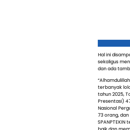
Hal ini disam
sekaligus men
dan ada tamba
“Alhamdulilla
terbanyak lo
tahun 2025, To
Presentasi) 4
Nasional Pergu
73 orang, dan
SPANPTEKIN t
baik dan meme