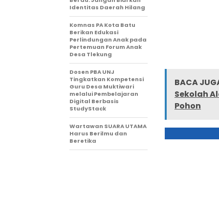
Identitas Daerah Hilang
Komnas PA Kota Batu
Berikan Edukasi
Perlindungan Anak pada
Pertemuan Forum Anak
Desa Tlekung
Dosen PBA UNJ
Tingkatkan Kompetensi
BACA JUGA
Guru Desa Muktiwari
Sekolah A
melalui Pembelajaran
Digital Berbasis
Pohon
StudyStack
Wartawan SUARA UTAMA
Harus Berilmu dan
Beretika