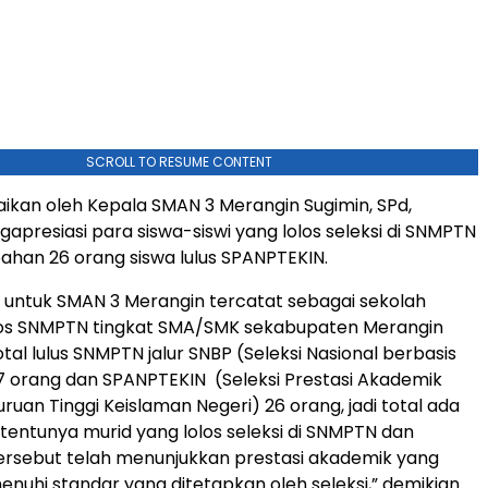
SCROLL TO RESUME CONTENT
paikan oleh Kepala SMAN 3 Merangin Sugimin, SPd,
gapresiasi para siswa-siswi yang lolos seleksi di SNMPTN
han 26 orang siswa lulus SPANPTEKIN.
h untuk SMAN 3 Merangin tercatat sebagai sekolah
los SNMPTN tingkat SMA/SMK sekabupaten Merangin
tal lulus SNMPTN jalur SNBP (Seleksi Nasional berbasis
7 orang dan SPANPTEKIN (Seleksi Prestasi Akademik
ruan Tinggi Keislaman Negeri) 26 orang, jadi total ada
 tentunya murid yang lolos seleksi di SNMPTN dan
ersebut telah menunjukkan prestasi akademik yang
nuhi standar yang ditetapkan oleh seleksi,” demikian