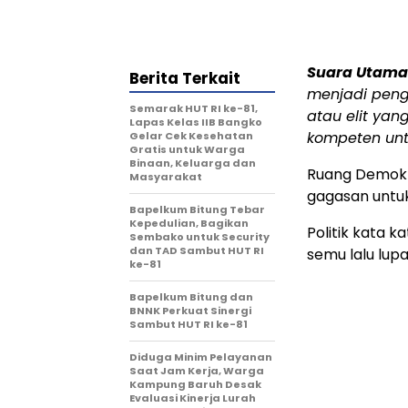
Suara Utama
Berita Terkait
menjadi pengg
Semarak HUT RI ke-81,
atau elit yan
Lapas Kelas IIB Bangko
kompeten unt
Gelar Cek Kesehatan
Gratis untuk Warga
Binaan, Keluarga dan
Ruang Demokra
Masyarakat
gagasan unt
Bapelkum Bitung Tebar
Kepedulian, Bagikan
Politik kata
Sembako untuk Security
dan TAD Sambut HUT RI
semu lalu lup
ke-81
Bapelkum Bitung dan
BNNK Perkuat Sinergi
Sambut HUT RI ke-81
Diduga Minim Pelayanan
Saat Jam Kerja, Warga
Kampung Baruh Desak
Evaluasi Kinerja Lurah