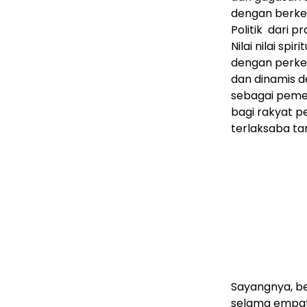
dengan berkem
Politik dari p
Nilai nilai sp
dengan perkem
dan dinamis d
sebagai peme
bagi rakyat pe
terlaksaba t
Sayangnya, b
selama empat 