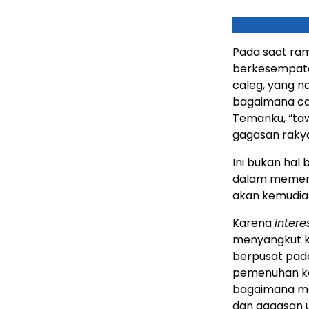
Pada saat ram
berkesempata
caleg, yang 
bagaimana c
Temanku, “ta
gagasan rakya
Ini bukan hal
dalam memena
akan kemudia
Karena
intere
menyangkut ke
berpusat pada
pemenuhan ke
bagaimana m
dan gagasan u