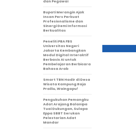
dan Pegawai
Bupati Merangin Ajak
Insan Pers Perkuat
Profesionalisme dan
Sinergi Demi Informasi
Berkualitas
Peneliti PBA FBS
Universitas Negeri
Jakarta Kembangkan
Modul Digital Interaktif
Berbasis AI untuk
Pembelajaran Berbicara
Bahasa Arab
Smart TBN Hadir di Desa
Wisata Kampung Raja
Prailiu, Waingapu!
Pengukuhan Pemangku
Adat Arajang Balanipa
Tuai Dukungan, Sulapa
Eppa SBBT Serukan
Pelestarian Adat
Mandar