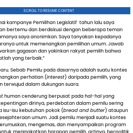
SCROLL TO RESUME CONTENT
ai kampanye Pemilihan Legislatif tahun lalu saya
n bertemu dan berdiskusi dengan beberapa teman
namanya saya anonimkan. Saya tanyakan kepadanya
aranya untuk memenangkan pemilihan umum. Jawab
warkan gagasan dan yakinkan rakyat pemilih bahwa
tlah yang terbaik.”
 baru. Sebab Pemilu pada dasarnya adalah suatu kontes
ngkan perhatian (
interest
) daripada pemilih, yang
n terwujud dalam dukungan suara.
st
human cenderung berpusat pada hal-hal yang
pentingan dirinya, perdebatan dalam pemilu sering
 isu-isu kebutuhan pokok (
bread and butter
) ataupun
sejahteraan umum. Jadi pemilu menjadi suatu kontes
erumuskan, mengemas, dan menyampaikan program
ntuk meningkatkan harapan pemilih. artinya, berpolitik