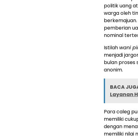
politik uang a
warga oleh ti
berkemajuan.
pemberian uan
nominal terte
Istilah
wani pi
menjadi jargo
bulan proses 
anonim.
BACA JUGA
Layanan H
Para caleg pu
memiliki cuk
dengan menaw
memiliki nilai