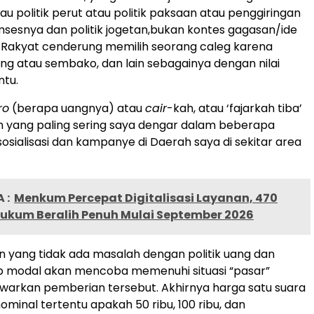
tau politik perut atau politik paksaan atau penggiringan
msesnya dan politik jogetan,bukan kontes gagasan/ide
 Rakyat cenderung memilih seorang caleg karena
g atau sembako, dan lain sebagainya dengan nilai
ntu.
ro
(berapa uangnya) atau
cair
-kah, atau ‘fajarkah tiba’
n yang paling sering saya dengar dalam beberapa
sosialisasi dan kampanye di Daerah saya di sekitar area
 :
Menkum Percepat Digitalisasi Layanan, 470
ukum Beralih Penuh Mulai September 2026
n yang tidak ada masalah dengan politik uang dan
up modal akan mencoba memenuhi situasi “pasar”
arkan pemberian tersebut. Akhirnya harga satu suara
 nominal tertentu apakah 50 ribu, 100 ribu, dan