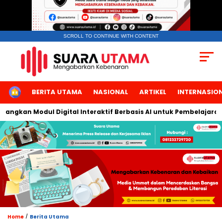
SCROLL TO CONTINUE WITH CONTENT
HOME
BERITA UTAMA
NASIONAL
ARTIKEL
INTERNASIO
gkan Modul Digital Interaktif Berbasis AI untuk Pembelajaran Ber
/
Home
Berita Utama