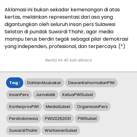
Aklamasi ini bukan sekadar kemenangan di atas
kertas, melainkan representasi dari asa yang
digantungkan oleh seluruh insan pers Sulawesi
Selatan di pundak Suwardi Thahir, agar media
mampu terus berdiri tegak sebagai pilar demokrasi
yang independen, profesional, dan terpercaya. (*)
Berita ini
40
kali dibaca
Tag :
DahlanAbubakar
DewanKehormatanPWI
InsanPers
Jurnalistik
KetuaPWISulsel
KonferprovPWI
MediaSulsel
OrganisasiPers
PersIndonesia
PWI20262031
PWISulsel
SuwardiThahir
WartawanSulsel