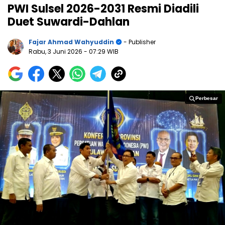
PWI Sulsel 2026-2031 Resmi Diadili
Duet Suwardi-Dahlan
Fajar Ahmad Wahyuddin
- Publisher
Rabu, 3 Juni 2026
- 07:29 WIB
Perbesar
Perbesar