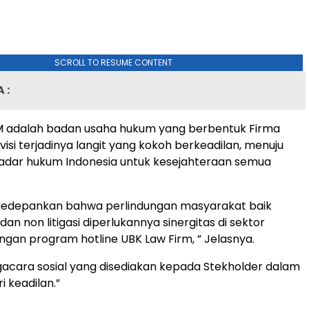
SCROLL TO RESUME CONTENT
 :
M adalah badan usaha hukum yang berbentuk Firma
visi terjadinya langit yang kokoh berkeadilan, menuju
adar hukum Indonesia untuk kesejahteraan semua
depankan bahwa perlindungan masyarakat baik
 dan non litigasi diperlukannya sinergitas di sektor
an program hotline UBK Law Firm, ” Jelasnya.
cara sosial yang disediakan kepada Stekholder dalam
 keadilan.”