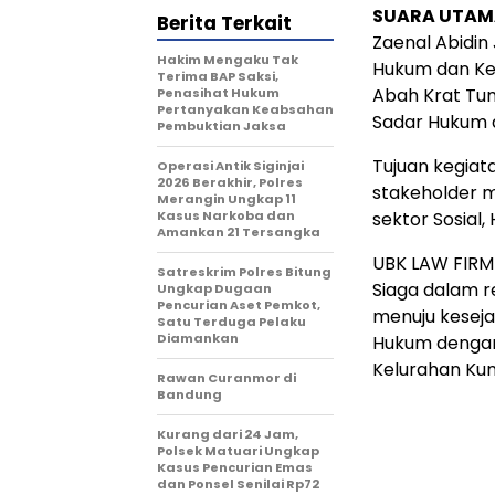
SUARA UTAMA
Berita Terkait
Zaenal Abidin
Hakim Mengaku Tak
Hukum dan Ke
Terima BAP Saksi,
Abah Krat Tu
Penasihat Hukum
Pertanyakan Keabsahan
Sadar Hukum 
Pembuktian Jaksa
Tujuan kegia
Operasi Antik Siginjai
2026 Berakhir, Polres
stakeholder 
Merangin Ungkap 11
Kasus Narkoba dan
sektor Sosial,
Amankan 21 Tersangka
UBK LAW FIRM 
Satreskrim Polres Bitung
Siaga dalam r
Ungkap Dugaan
Pencurian Aset Pemkot,
menuju keseja
Satu Terduga Pelaku
Diamankan
Hukum dengan
Kelurahan Kun
Rawan Curanmor di
Bandung
Kurang dari 24 Jam,
Polsek Matuari Ungkap
Kasus Pencurian Emas
dan Ponsel Senilai Rp72