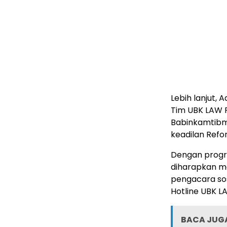
Lebih lanjut,
Tim UBK LAW 
Babinkamtibm
keadilan Refo
Dengan progra
diharapkan 
pengacara sos
Hotline UBK L
BACA JUGA