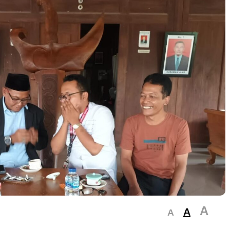
A
A
A