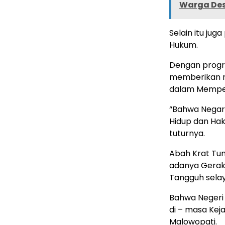
Warga Des
Selain itu jug
Hukum.
Dengan progr
memberikan r
dalam Mempe
“Bahwa Negar
Hidup dan Hak
tuturnya.
Abah Krat Tu
adanya Geraka
Tangguh sela
Bahwa Negeri 
di – masa Kej
Malowopati.