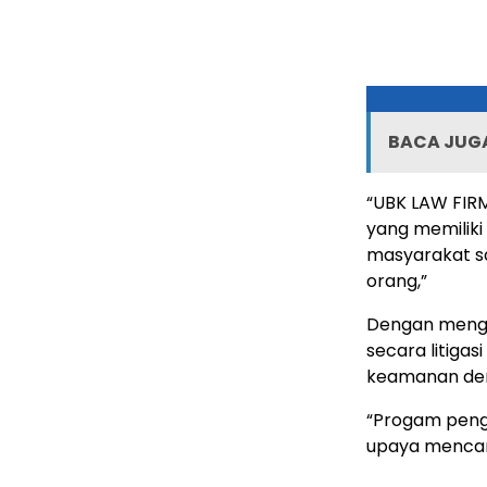
BACA JUGA
“UBK LAW FIR
yang memiliki 
masyarakat s
orang,”
Dengan menge
secara litigasi
keamanan deng
“Progam penga
upaya mencari