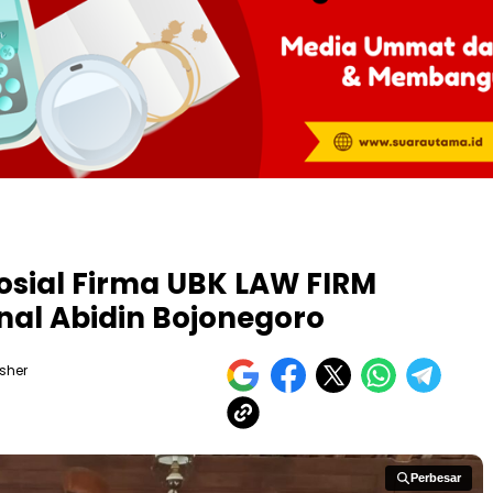
sial Firma UBK LAW FIRM
al Abidin Bojonegoro
isher
Perbesar
Perbesar