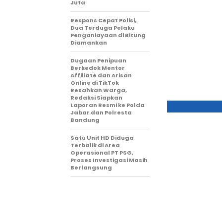
Juta
Respons Cepat Polisi,
Dua Terduga Pelaku
Penganiayaan di Bitung
Diamankan
Dugaan Penipuan
Berkedok Mentor
Affiliate dan Arisan
Online di TikTok
Resahkan Warga,
Redaksi Siapkan
Laporan Resmi ke Polda
Jabar dan Polresta
Bandung
Satu Unit HD Diduga
Terbalik di Area
Operasional PT PSG,
Proses Investigasi Masih
Berlangsung