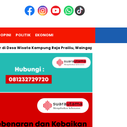
OPINI
POLITIK
EKONOMI
a Wisata Kampung Raja Prailiu, Waingapu!
Dua Pendaki Gun