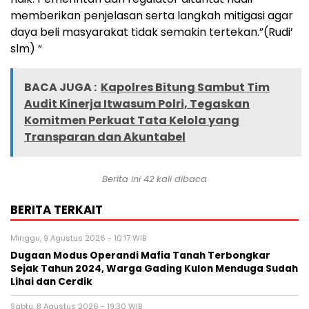
memberikan penjelasan serta langkah mitigasi agar
daya beli masyarakat tidak semakin tertekan.”(Rudi’
slm) “
BACA JUGA :
Kapolres Bitung Sambut Tim
Audit Kinerja Itwasum Polri, Tegaskan
Komitmen Perkuat Tata Kelola yang
Transparan dan Akuntabel
Berita ini
42
kali dibaca
BERITA TERKAIT
Minggu, 9 Agustus 2026 - 10:17 WIB
Dugaan Modus Operandi Mafia Tanah Terbongkar
Sejak Tahun 2024, Warga Gading Kulon Menduga Sudah
Lihai dan Cerdik
Sabtu, 8 Agustus 2026 - 19:30 WIB