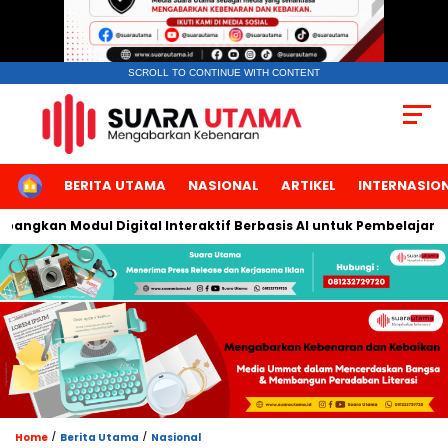
SCROLL TO CONTINUE WITH CONTENT
HOME
BERITA UTAMA
NASIONAL
ARTIKEL
INTERNASIO
ngkan Modul Digital Interaktif Berbasis AI untuk Pembelajaran B
/
/
Home
Berita Utama
Nasional