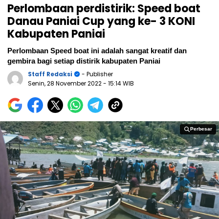
Perlombaan perdistirik: Speed boat
Danau Paniai Cup yang ke- 3 KONI
Kabupaten Paniai
Perlombaan Speed boat ini adalah sangat kreatif dan
gembira bagi setiap distirik kabupaten Paniai
Staff Redaksi
- Publisher
Senin, 28 November 2022
- 15:14 WIB
Perbesar
Perbesar