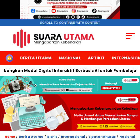
SCROLL TO CONTINUE WITH CONTENT
HOME
BERITA UTAMA
NASIONAL
ARTIKEL
INTERNASIO
angkan Modul Digital Interaktif Berbasis AI untuk Pembelajaran 
/
/
/
/
/
Home
Berita Utama
Bisnis
Internasional
Liputan Khusus
Nasional