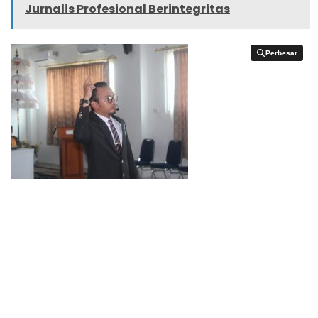
Jurnalis Profesional Berintegritas
Perbesar
Perbesar