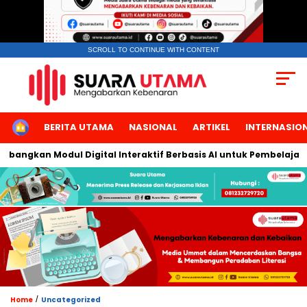
SCROLL TO CONTINUE WITH CONTENT
HOME
BERITA UTAMA
NASIONAL
ARTIKEL
INTERNASIO
ngkan Modul Digital Interaktif Berbasis AI untuk Pembelajaran B
/
Home
Uncategorized