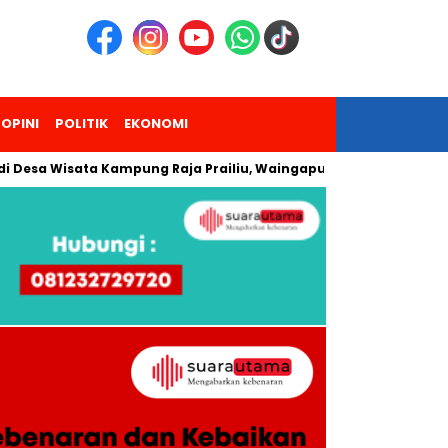
OPINI
POLITIK
EKONOMI
Wisata Kampung Raja Prailiu, Waingapu!
Dua Pendaki Gunun