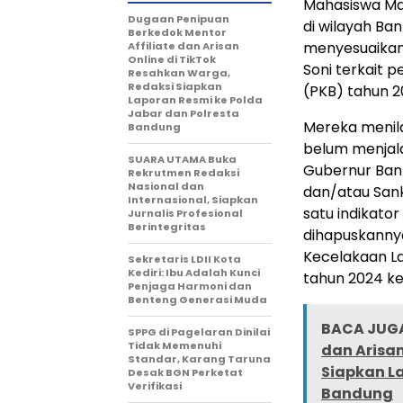
Mahasiswa Ma
Dugaan Penipuan
di wilayah Ba
Berkedok Mentor
menyesuaikan
Affiliate dan Arisan
Online di TikTok
Soni terkait
Resahkan Warga,
Redaksi Siapkan
(PKB) tahun 
Laporan Resmi ke Polda
Jabar dan Polresta
Mereka menila
Bandung
belum menjal
SUARA UTAMA Buka
Gubernur Ban
Rekrutmen Redaksi
Nasional dan
dan/atau Sank
Internasional, Siapkan
satu indikato
Jurnalis Profesional
Berintegritas
dihapuskanny
Kecelakaan La
Sekretaris LDII Kota
Kediri: Ibu Adalah Kunci
tahun 2024 ke
Penjaga Harmoni dan
Benteng Generasi Muda
BACA JUGA
SPPG di Pagelaran Dinilai
Tidak Memenuhi
dan Arisan
Standar, Karang Taruna
Siapkan La
Desak BGN Perketat
Verifikasi
Bandung