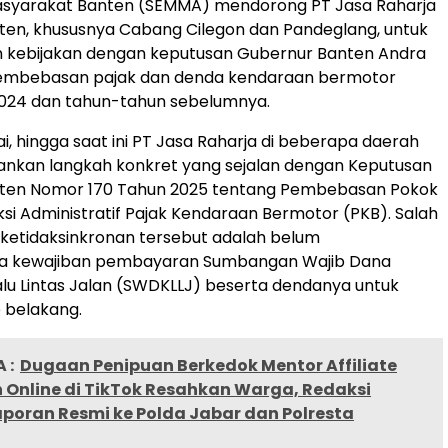
syarakat Banten (SEMMA) mendorong PT Jasa Raharja
nten, khususnya Cabang Cilegon dan Pandeglang, untuk
 kebijakan dengan keputusan Gubernur Banten Andra
 pembebasan pajak dan denda kendaraan bermotor
2024 dan tahun-tahun sebelumnya.
i, hingga saat ini PT Jasa Raharja di beberapa daerah
ankan langkah konkret yang sejalan dengan Keputusan
ten Nomor 170 Tahun 2025 tentang Pembebasan Pokok
si Administratif Pajak Kendaraan Bermotor (PKB). Salah
r ketidaksinkronan tersebut adalah belum
a kewajiban pembayaran Sumbangan Wajib Dana
lu Lintas Jalan (SWDKLLJ) beserta dendanya untuk
 belakang.
 :
Dugaan Penipuan Berkedok Mentor Affiliate
 Online di TikTok Resahkan Warga, Redaksi
poran Resmi ke Polda Jabar dan Polresta