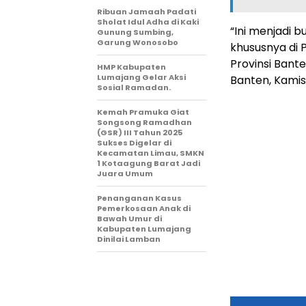
Ribuan Jamaah Padati
Sholat Idul Adha di Kaki
“Ini menjadi b
Gunung Sumbing,
Garung Wonosobo
khususnya di 
Provinsi Bant
HMP Kabupaten
Lumajang Gelar Aksi
Banten, Kamis
Sosial Ramadan.
Kemah Pramuka Giat
Songsong Ramadhan
(GSR) III Tahun 2025
Sukses Digelar di
Kecamatan Limau, SMKN
1 Kotaagung Barat Jadi
Juara Umum
Penanganan Kasus
Pemerkosaan Anak di
Bawah Umur di
Kabupaten Lumajang
Dinilai Lamban