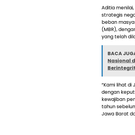
Aditia menilai
strategis neg
beban masyar
(MBR), denga
yang telah di
BACA JUGA
Nasional d
Berintegri
“Kami lihat d
dengan keput
kewajiban pe
tahun sebelum
Jawa Barat da