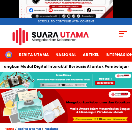
SCROLL TO CONTINUE WITH CONTENT
HOME
BERITA UTAMA
NASIONAL
ARTIKEL
INTERNASIO
gkan Modul Digital Interaktif Berbasis AI untuk Pembelajaran Be
/
/
Home
Berita Utama
Nasional