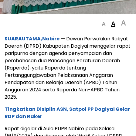
A
A
A
SUARAUTAMA,Nabire
— Dewan Perwakilan Rakyat
Daerah (DPRD) Kabupaten Dogiyai menggelar rapat
paripurna dengan agenda penyampaian dan
pembahasan dua Rancangan Peraturan Daerah
(Raperda), yaitu Raperda tentang
Pertanggungjawaban Pelaksanaan Anggaran
Pendapatan dan Belanja Daerah (APBD) Tahun
Anggaran 2024 serta Raperda Non-APBD Tahun
2025.
Tingkatkan Disiplin ASN, Satpol PP Dogiyai Gelar
RDP dan Raker
Rapat digelar di Aula PUPR Nabire pada Selasa
(16/9/2025) dan dipimpin oleh Wakil Ketua I DPRD