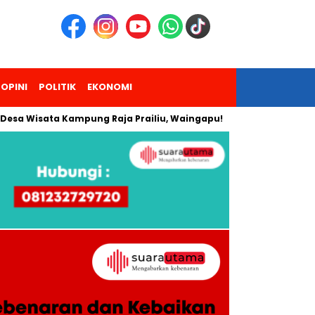
OPINI
POLITIK
EKONOMI
sata Kampung Raja Prailiu, Waingapu!
Dua Pendaki Gunung