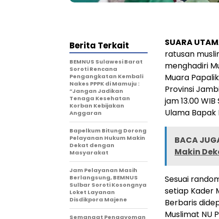
SUARA UTAMA
Berita Terkait
ratusan musli
BEMNUS Sulawesi Barat
menghadiri Mu
Soroti Rencana
Muara Papali
Pengangkatan Kembali
Nakes PPPK di Mamuju :
Provinsi Jamb
“Jangan Jadikan
Tenaga Kesehatan
jam 13.00 WIB
Korban Kebijakan
Ulama Bapak H
Anggaran
Bapelkum Bitung Dorong
Pelayanan Hukum Makin
BACA JUGA
Dekat dengan
Makin Dek
Masyarakat
Jam Pelayanan Masih
Berlangsung, BEMNUS
Sesuai random
Sulbar Soroti Kosongnya
setiap Kader 
Loket Layanan
Disdikpora Majene
Berbaris didep
Muslimat NU Pr
Semangat Pengayoman