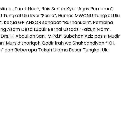
uslimat Turut Hadir, Rois Suriah Kyai “Agus Purnomo”,
Tungkal Ulu Kyai “Susilo”, Humas MWCNU Tungkal Ulu
ii”, Ketua GP ANSOR sahabat “Burhanudin”, Pembina
ng Asam Desa Lubuk Bernai Ustadz “Faizun Niam”,
s. H. Abdullah Sani, M.Pd.I”, Subchan Aziz posisi Mudir
, Mursid thoriqoh Qodir irah wa Shakbandiyah ” KH.
” dan Beberapa Tokoh Ulama Besar Tungkal Ulu.