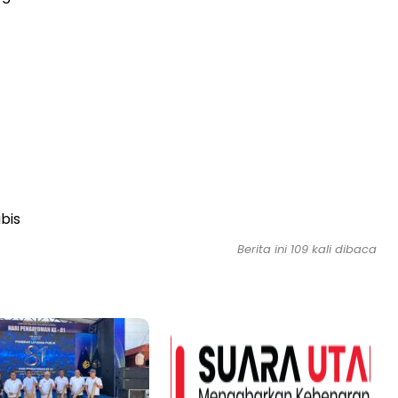
bis
Berita ini
109
kali dibaca