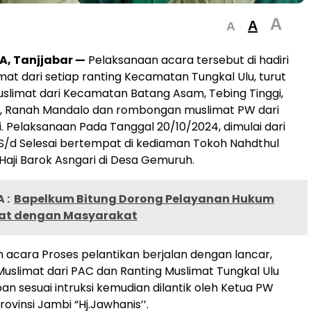
A
A
A
, Tanjjabar —
Pelaksanaan acara tersebut di hadiri
mat dari setiap ranting Kecamatan Tungkal Ulu, turut
slimat dari Kecamatan Batang Asam, Tebing Tinggi,
k, Ranah Mandalo dan rombongan muslimat PW dari
i. Pelaksanaan Pada Tanggal 20/10/2024, dimulai dari
 S/d Selesai bertempat di kediaman Tokoh Nahdthul
aji Barok Asngari di Desa Gemuruh.
 :
Bapelkum Bitung Dorong Pelayanan Hukum
at dengan Masyarakat
 acara Proses pelantikan berjalan dengan lancar,
Muslimat dari PAC dan Ranting Muslimat Tungkal Ulu
an sesuai intruksi kemudian dilantik oleh Ketua PW
ovinsi Jambi “Hj.Jawhanis’’.