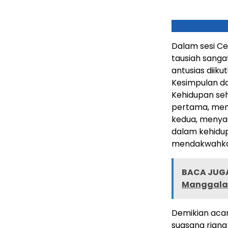
Dalam sesi Ce
tausiah sanga
antusias diik
Kesimpulan da
Kehidupan seh
pertama, men
kedua, menyad
dalam kehidup
mendakwahka
BACA JUGA
Manggala
Demikian aca
suasana rian