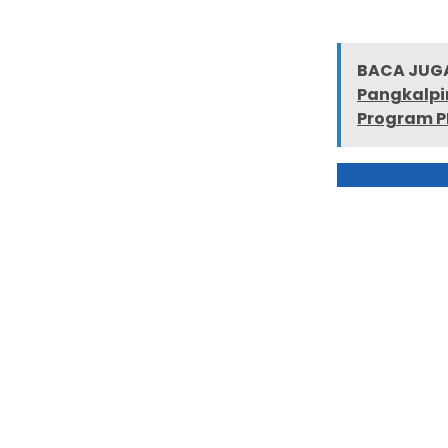
BACA JUGA
Pangkalpi
Program P