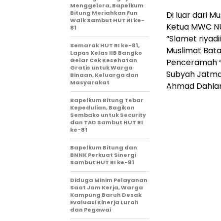
Menggelora, Bapelkum
Bitung Meriahkan Fun
Di luar dari M
Walk Sambut HUT RI ke-
Ketua MWC NU 
81
“Slamet riyad
Semarak HUT RI ke-81,
Muslimat Bata
Lapas Kelas IIB Bangko
Gelar Cek Kesehatan
Penceramah “Dr
Gratis untuk Warga
Subyah Jatman
Binaan, Keluarga dan
Masyarakat
Ahmad Dahlan
Bapelkum Bitung Tebar
Kepedulian, Bagikan
Sembako untuk Security
dan TAD Sambut HUT RI
ke-81
Bapelkum Bitung dan
BNNK Perkuat Sinergi
Sambut HUT RI ke-81
Diduga Minim Pelayanan
Saat Jam Kerja, Warga
Kampung Baruh Desak
Evaluasi Kinerja Lurah
dan Pegawai