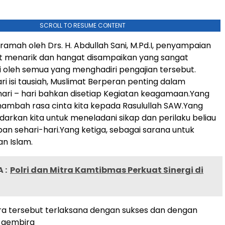
SCROLL TO RESUME CONTENT
ramah oleh Drs. H. Abdullah Sani, M.Pd.I, penyampaian
t menarik dan hangat disampaikan yang sangat
uti oleh semua yang menghadiri pengajian tersebut.
ri isi tausiah, Muslimat Berperan penting dalam
ari – hari bahkan disetiap Kegiatan keagamaan.Yang
ambah rasa cinta kita kepada Rasulullah SAW.Yang
arkan kita untuk meneladani sikap dan perilaku beliau
an sehari-hari.Yang ketiga, sebagai sarana untuk
n Islam.
 :
Polri dan Mitra Kamtibmas Perkuat Sinergi di
ra tersebut terlaksana dengan sukses dan dengan
g gembira