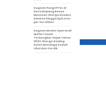
Dugaan Pungli PTSL di
Desa Empang Benao
Mencuat, Warga Disebut
Diminta hingga Rp2 Juta
per Sertifikat
Dugaan Modus Operandi
Mafia Tanah
Terbongkar Sejak Tahun
2024, Warga Gading
Kulon Menduga Sudah
Lihai dan Cerdik