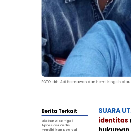
FOTO: drh. Adi Hermawan dan Hermi Ningsih atau
SUARA U
Berita Terkait
identitas
Diakon Alex Pigai
Apresiasi Kadis
hukuman 
Pendidikan Dogiyai