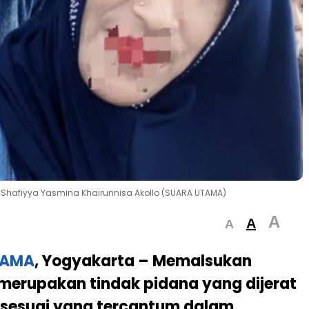
 Shafiyya Yasmina Khairunnisa Akollo (SUARA UTAMA)
A
A
A
TAMA
, Yogyakarta – Memalsukan
merupakan tindak pidana yang dijerat
sesuai yang tercantum dalam