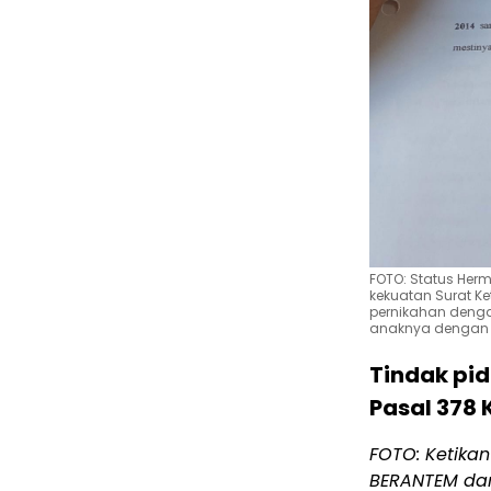
FOTO: Status He
kekuatan Surat K
pernikahan denga
anaknya dengan 
Tindak pi
Pasal 378 
FOTO: Ketika
BERANTEM dar