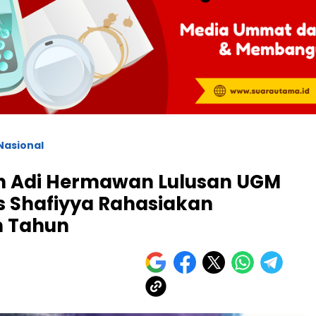
Nasional
drh Adi Hermawan Lulusan UGM
s Shafiyya Rahasiakan
n Tahun