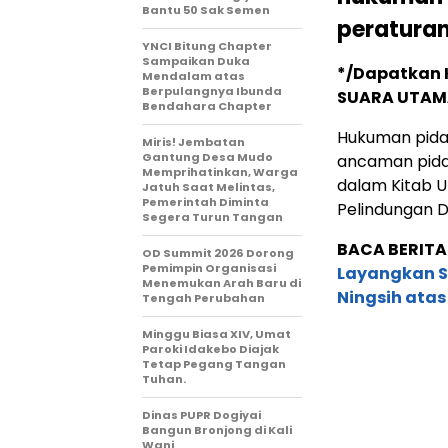
Bantu 50 Sak Semen
peratura
YNCI Bitung Chapter
Sampaikan Duka
*/Dapatkan K
Mendalam atas
Berpulangnya Ibunda
SUARA UTA
Bendahara Chapter
Hukuman pidan
Miris! Jembatan
Gantung Desa Mudo
ancaman pidan
Memprihatinkan, Warga
dalam Kitab 
Jatuh Saat Melintas,
Pemerintah Diminta
Pelindungan D
Segera Turun Tangan
BACA BERITA
OD Summit 2026 Dorong
Pemimpin Organisasi
Layangkan Su
Menemukan Arah Baru di
Ningsih ata
Tengah Perubahan
Minggu Biasa XIV, Umat
Paroki Idakebo Diajak
Tetap Pegang Tangan
Tuhan.
Dinas PUPR Dogiyai
Bangun Bronjong di Kali
Wani