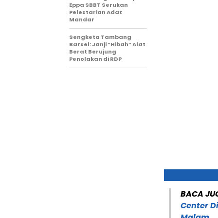
Eppa SBBT Serukan
Pelestarian Adat
Mandar
Sengketa Tambang
Barsel: Janji “Hibah” Alat
Berat Berujung
Penolakan di RDP
BACA JU
Center D
Malam