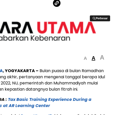
Perbesar
Perbesar
A
A
A
A
, YOGYAKARTA –
Bulan puasa di bulan Ramadhan
ng akhir, pertanyaan mengenai tanggal berapa Idul
n) 2022, NU, pemerintah dan Muhammadiyah mulai
 kepastian datangnya bulan fitrah ini.
GA :
Tax Basic Training Experience During a
 at AR Learning Center