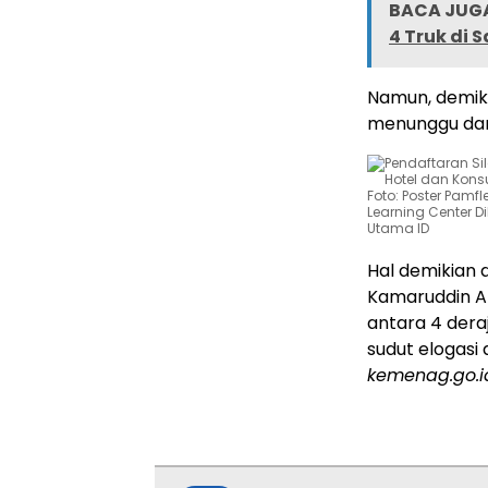
BACA JUGA
4 Truk di 
Namun, demiki
menunggu dari 
Foto: Poster Pamf
Learning Center D
Utama ID
Hal demikian 
Kamaruddin Ami
antara 4 dera
sudut elogasi 
kemenag.go.i