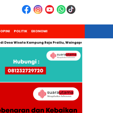
OPINI
POLITIK
EKONOMI
a Wisata Kampung Raja Prailiu, Waingapu!
Dua Pendaki Gun