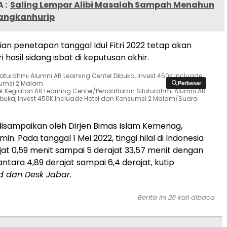
 :
Saling Lempar Alibi Masalah Sampah Menahun
Sangkanhurip
an penetapan tanggal Idul Fitri 2022 tetap akan
hasil sidang isbat di keputusan akhir.
Perbesar
Perbesar
let Kegiatan AR Learning Center/Pendaftaran Silaturahmi Alumni AR
ibuka, Invest 450K Incluade Hotel dan Konsumsi 2 Malam/Suara
disampaikan oleh Dirjen Bimas Islam Kemenag,
n. Pada tanggal 1 Mei 2022, tinggi hilal di Indonesia
jat 0,59 menit sampai 5 derajat 33,57 menit dengan
antara 4,89 derajat sampai 6,4 derajat, kutip
d dan Desk Jabar.
Berita ini
28
kali dibaca