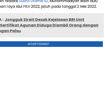
pin redaksi
Suara Utama ID
, Muhammadiyah lebih dulu
i raya Idul Fitri 2022, jatuh pada tanggal 2 Mei 2022.
 :
Jongguk Sirait Desak Kejelasan BRI Unit
 Sertifikat Agunan Diduga Diambil Orang dengan
gan Palsu
ADVERTISEMENT