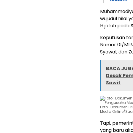
Muhammadiyah
wujudul hilal 
H jatuh pada S
Keputusan te
Nomor 01/MLM
Syawal, dan Zul
BACA JUGA
Desak Pem
Sawit
Foto : Dokumen P
Media Online/Su
Tapi, pemerin
yang baru aka