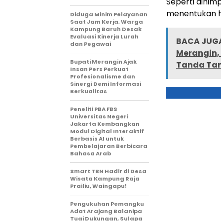
Seperti dihim
menentukan har
Diduga Minim Pelayanan
Saat Jam Kerja, Warga
Kampung Baruh Desak
Evaluasi Kinerja Lurah
BACA JUGA
dan Pegawai
Merangin,
Bupati Merangin Ajak
Tanda Tan
Insan Pers Perkuat
Profesionalisme dan
Sinergi Demi Informasi
Berkualitas
Peneliti PBA FBS
Universitas Negeri
Jakarta Kembangkan
Modul Digital Interaktif
Berbasis AI untuk
Pembelajaran Berbicara
Bahasa Arab
Smart TBN Hadir di Desa
Wisata Kampung Raja
Prailiu, Waingapu!
Pengukuhan Pemangku
Adat Arajang Balanipa
Tuai Dukungan, Sulapa