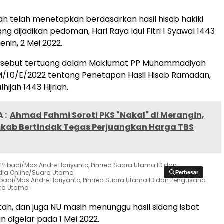
 telah menetapkan berdasarkan hasil hisab hakiki
yang dijadikan pedoman, Hari Raya Idul Fitri 1 Syawal 1443
enin, 2 Mei 2022.
rsebut tertuang dalam Maklumat PP Muhammadiyah
/I.0/E/2022 tentang Penetapan Hasil Hisab Ramadan,
hijah 1443 Hijriah.
 :
Ahmad Fahmi Soroti PKS "Nakal" di Merangin,
kab Bertindak Tegas Perjuangkan Harga TBS
Perbesar
Perbesar
ribadi/Mas Andre Hariyanto, Pimred Suara Utama ID dan Pengusaha
ara Utama
tah, dan juga NU masih menunggu hasil sidang isbat
n digelar pada 1 Mei 2022.