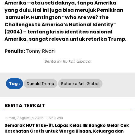
Amerika—atau setidaknya, tanpa Amerika
yang dulu. Hal ini juga bisa merujuk Pemikiran
Samuel P. Huntington “Who Are We? The
Challenges to America’s National Identity”
(2004)
– tentang krisis identitas nasional
Amerika, sangat relevan untuk retorika Trump.
Penulis :
Tonny Rivani
Berita ini
115
kali dibaca
Tag :
Dunald Trump
Retorika Anti Global
BERITA TERKAIT
Jumat, 7 Agustus 2026 - 16:39 WIB
Semarak HUT RI ke-81, Lapas Kelas IIB Bangko Gelar Cek
Kesehatan Gratis untuk Warga Binaan, Keluarga dan