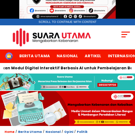
SCROLL TO CONTINUE WITH CONTENT
HOME
BERITA UTAMA
NASIONAL
ARTIKEL
INTERNASIO
 Modul Digital Interaktif Berbasis AI untuk Pembelajaran Berbic
/
/
/
/
Home
Berita Utama
Nasional
Opini
Politik