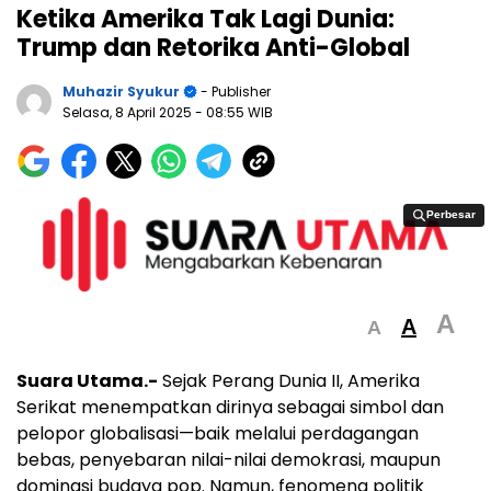
Ketika Amerika Tak Lagi Dunia:
Trump dan Retorika Anti-Global
Muhazir Syukur
- Publisher
Selasa, 8 April 2025
- 08:55 WIB
Perbesar
Perbesar
A
A
A
Suara Utama.-
Sejak Perang Dunia II, Amerika
Serikat menempatkan dirinya sebagai simbol dan
pelopor globalisasi—baik melalui perdagangan
bebas, penyebaran nilai-nilai demokrasi, maupun
dominasi budaya pop. Namun, fenomena politik