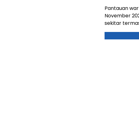
Pantauan wa
November 202
sekitar term