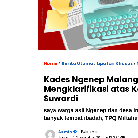
Home
Berita Utama
Liputan Khusus
/
/
/
Kades Ngenep Malang
Mengklarifikasi atas 
Suwardi
saya warga asli Ngenep dan desa i
banyak tempat ibadah, TPQ Miftahu
Admin
- Publisher
Jumat, 4 November 2022
- 13:22 WIB