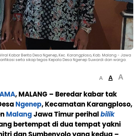
al Kabar Berita Desa Ngenep, Kec. Karangploso, Kab. Malang - Jawa
t Klarifikasi serta sikap tegas Kepala Desa Ngenep Suwardi dan warga.
A
A
A
TAMA
, MALANG –
Beredar kabar tak
 Desa
Ngenep
, Kecamatan Karangploso,
en
Malang
Jawa Timur perihal
bilik
ang bertempat di dua tempat yakni
itri dan Sumbenyolo yang kedua –