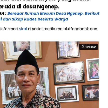
rada di desa Ngenep.
GA :
Beredar Rumah Mesum Desa Ngenep, Berikut
asi dan Sikap Kades beserta Warga
informasi
viral
di sosial media melalui facebook dan
Perbesar
Perbesar