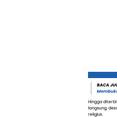
BACA JU
Membuka 
Hingga diterbi
langsung, des
religius.