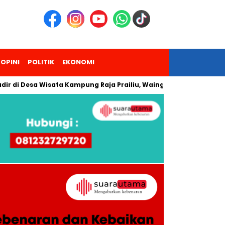
OPINI
POLITIK
EKONOMI
sa Wisata Kampung Raja Prailiu, Waingapu!
Dua Pendaki Gu