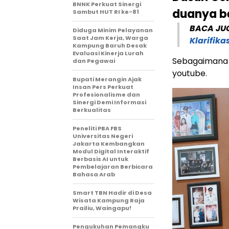
BNNK Perkuat Sinergi
duanya be
Sambut HUT RI ke-81
BACA JU
Diduga Minim Pelayanan
Saat Jam Kerja, Warga
Klarifik
Kampung Baruh Desak
Evaluasi Kinerja Lurah
Sebagaimana 
dan Pegawai
youtube.
Bupati Merangin Ajak
Insan Pers Perkuat
Profesionalisme dan
Sinergi Demi Informasi
Berkualitas
Peneliti PBA FBS
Universitas Negeri
Jakarta Kembangkan
Modul Digital Interaktif
Berbasis AI untuk
Pembelajaran Berbicara
Bahasa Arab
Smart TBN Hadir di Desa
Wisata Kampung Raja
Prailiu, Waingapu!
Pengukuhan Pemangku