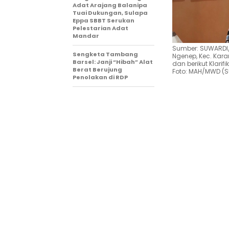
Adat Arajang Balanipa
Tuai Dukungan, Sulapa
Eppa SBBT Serukan
Pelestarian Adat
Mandar
Sumber: SUWARDI/
Sengketa Tambang
Ngenep, Kec. Kara
Barsel: Janji “Hibah” Alat
dan berikut Klari
Berat Berujung
Foto: MAH/MWD (
Penolakan di RDP