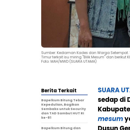
Sumber: Kediaman Kades dan Warga Setempat. Vir
Timur terkait isu miring "Bilik Mesum" dan beriku
Foto: MAH/MWD (SUARA UTAMA)
SUARA U
Berita Terkait
sedap di
Bapelkum Bitung Tebar
Kepedulian, Bagikan
Kabupat
Sembako untuk Security
dan TAD Sambut HUT RI
mesum
y
ke-81
Dusun Gen
Bapelkum Bitung dan