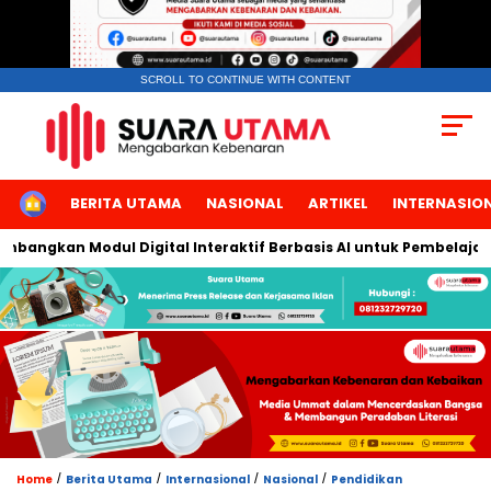
SCROLL TO CONTINUE WITH CONTENT
HOME
BERITA UTAMA
NASIONAL
ARTIKEL
INTERNASIO
angkan Modul Digital Interaktif Berbasis AI untuk Pembelajaran 
/
/
/
/
Home
Berita Utama
Internasional
Nasional
Pendidikan