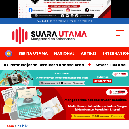
SCROLL TO CONTINUE WITH CONTENT
HOME
BERITA UTAMA
NASIONAL
ARTIKEL
INTERNASIO
uk Pembelajaran Berbicara Bahasa Arab
Smart TBN Hadir di D
/
Home
Politik