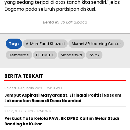
yang sedang terjadi di atas tanah kita sendiri,” jelas
Dogomo pada seluruh partisipan diskusi.
Berita ini
36
kali dibaca
Tag :
A. Muh. Farid Khuzairi
Alumni AR Learning Center
Demokrasi
FK-PMLHK
Mahasiswa
Politik
BERITA TERKAIT
Selasa, 4 Agustus 2026 - 23:31 WIB
Jemput Aspirasi Masyarakat, Efrinaldi Politisi Nasdem
Laksanakan Reses di Desa Naumbai
Senin, 6 Juli 2026 - 17:56 WIB
Perkuat Tata Kelola PAW, BK DPRD Kaltim Gelar Studi
Banding ke Kukar