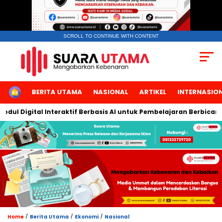
SCROLL TO CONTINUE WITH CONTENT
HOME
BERITA UTAMA
NASIONAL
ARTIKEL
INTERNASIO
tal Interaktif Berbasis AI untuk Pembelajaran Berbicara Bahasa 
/
/
/
Home
Berita Utama
Ekonomi
Nasional