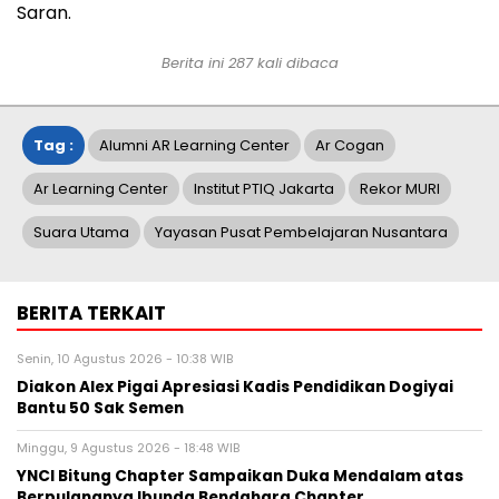
Saran.
Berita ini
287
kali dibaca
Tag :
Alumni AR Learning Center
Ar Cogan
Ar Learning Center
Institut PTIQ Jakarta
Rekor MURI
Suara Utama
Yayasan Pusat Pembelajaran Nusantara
BERITA TERKAIT
Senin, 10 Agustus 2026 - 10:38 WIB
Diakon Alex Pigai Apresiasi Kadis Pendidikan Dogiyai
Bantu 50 Sak Semen
Minggu, 9 Agustus 2026 - 18:48 WIB
YNCI Bitung Chapter Sampaikan Duka Mendalam atas
Berpulangnya Ibunda Bendahara Chapter