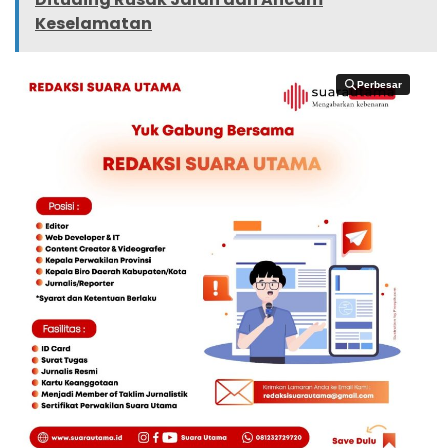
Keselamatan
Perbesar
Perbesar