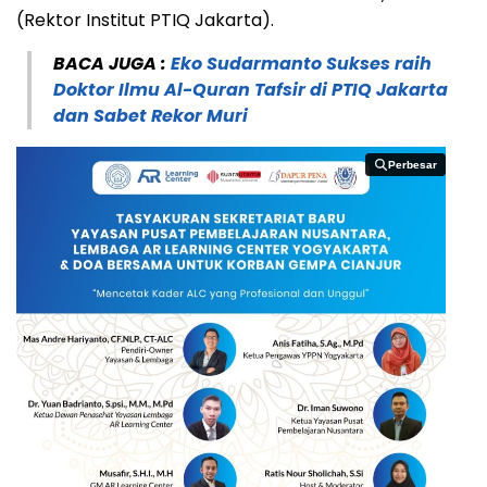
(Rektor Institut PTIQ Jakarta).
BACA JUGA :
Eko Sudarmanto Sukses raih
Doktor Ilmu Al-Quran Tafsir di PTIQ Jakarta
dan Sabet Rekor Muri
Perbesar
Perbesar