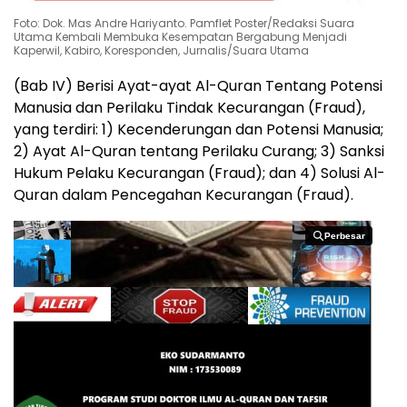
Foto: Dok. Mas Andre Hariyanto. Pamflet Poster/Redaksi Suara
Utama Kembali Membuka Kesempatan Bergabung Menjadi
Kaperwil, Kabiro, Koresponden, Jurnalis/Suara Utama
(Bab IV) Berisi Ayat-ayat Al-Quran Tentang Potensi
Manusia dan Perilaku Tindak Kecurangan (Fraud),
yang terdiri: 1) Kecenderungan dan Potensi Manusia;
2) Ayat Al-Quran tentang Perilaku Curang; 3) Sanksi
Hukum Pelaku Kecurangan (Fraud); dan 4) Solusi Al-
Quran dalam Pencegahan Kecurangan (Fraud).
Perbesar
Perbesar