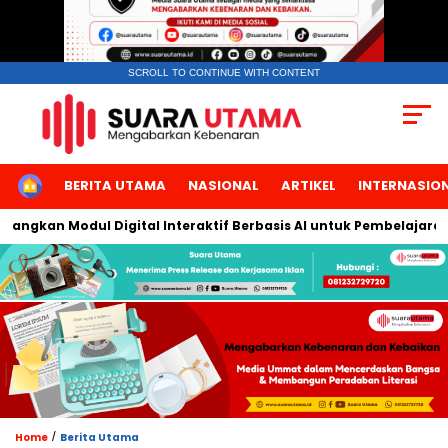
SCROLL TO CONTINUE WITH CONTENT
HOME
BERITA UTAMA
NASIONAL
ARTIKEL
INTERNASIO
gkan Modul Digital Interaktif Berbasis AI untuk Pembelajaran Be
/
Home
Berita Utama