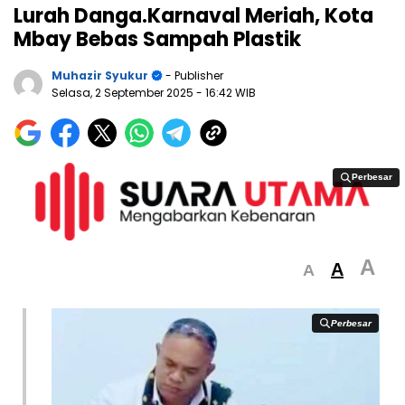
Lurah Danga.Karnaval Meriah, Kota
Mbay Bebas Sampah Plastik
Muhazir Syukur
- Publisher
Selasa, 2 September 2025
- 16:42 WIB
Perbesar
Perbesar
A
A
A
Perbesar
Perbesar