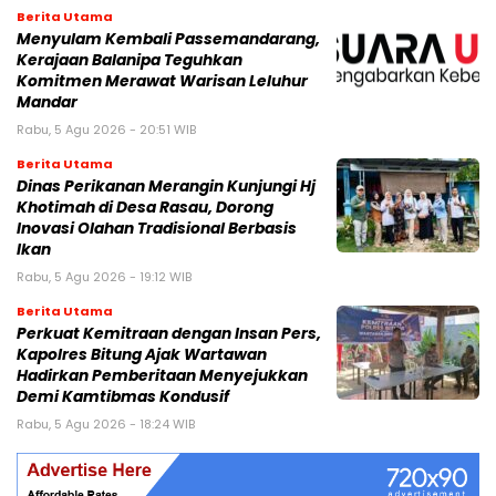
Berita Utama
Menyulam Kembali Passemandarang,
Kerajaan Balanipa Teguhkan
Komitmen Merawat Warisan Leluhur
Mandar
Rabu, 5 Agu 2026 - 20:51 WIB
Berita Utama
Dinas Perikanan Merangin Kunjungi Hj
Khotimah di Desa Rasau, Dorong
Inovasi Olahan Tradisional Berbasis
Ikan
Rabu, 5 Agu 2026 - 19:12 WIB
Berita Utama
Perkuat Kemitraan dengan Insan Pers,
Kapolres Bitung Ajak Wartawan
Hadirkan Pemberitaan Menyejukkan
Demi Kamtibmas Kondusif
Rabu, 5 Agu 2026 - 18:24 WIB