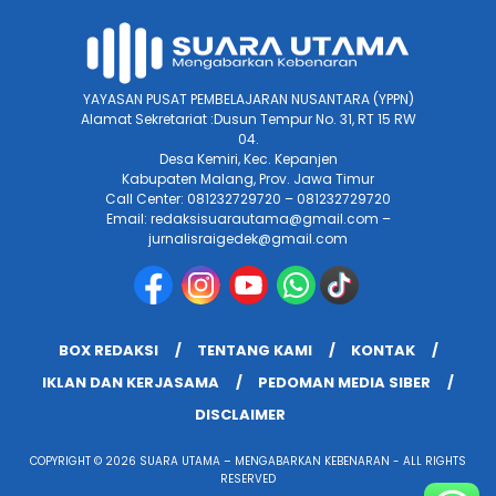
YAYASAN PUSAT PEMBELAJARAN NUSANTARA (YPPN)
Alamat Sekretariat :Dusun Tempur No. 31, RT 15 RW
04.
Desa Kemiri, Kec. Kepanjen
Kabupaten Malang, Prov. Jawa Timur
Call Center: 081232729720 – 081232729720
Email: redaksisuarautama@gmail.com –
jurnalisraigedek@gmail.com
BOX REDAKSI
TENTANG KAMI
KONTAK
IKLAN DAN KERJASAMA
PEDOMAN MEDIA SIBER
DISCLAIMER
COPYRIGHT © 2026 SUARA UTAMA – MENGABARKAN KEBENARAN - ALL RIGHTS
RESERVED