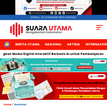
SCROLL TO CONTINUE WITH CONTENT
HOME
BERITA UTAMA
NASIONAL
ARTIKEL
INTERNASIO
an Modul Digital Interaktif Berbasis AI untuk Pembelajaran Berbi
/
Home
Nasional