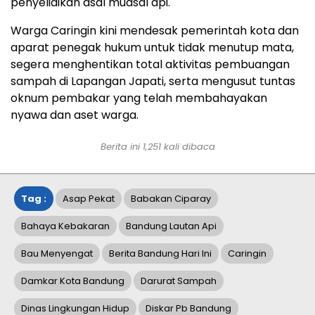
penyelidikan asal muasal api.
Warga Caringin kini mendesak pemerintah kota dan
aparat penegak hukum untuk tidak menutup mata,
segera menghentikan total aktivitas pembuangan
sampah di Lapangan Japati, serta mengusut tuntas
oknum pembakar yang telah membahayakan
nyawa dan aset warga.
Berita ini
1,251
kali dibaca
Tag :
Asap Pekat
Babakan Ciparay
Bahaya Kebakaran
Bandung Lautan Api
Bau Menyengat
Berita Bandung Hari Ini
Caringin
Damkar Kota Bandung
Darurat Sampah
Dinas Lingkungan Hidup
Diskar Pb Bandung