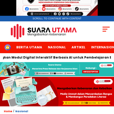
SCROLL TO CONTINUE WITH CONTENT
HOME
BERITA UTAMA
NASIONAL
ARTIKEL
INTERNASIO
n Modul Digital Interaktif Berbasis AI untuk Pembelajaran Berbi
/
Home
Nasional