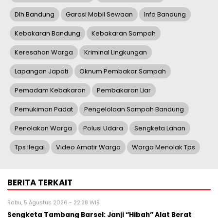
Dlh Bandung
Garasi Mobil Sewaan
Info Bandung
Kebakaran Bandung
Kebakaran Sampah
Keresahan Warga
Kriminal Lingkungan
Lapangan Japati
Oknum Pembakar Sampah
Pemadam Kebakaran
Pembakaran Liar
Pemukiman Padat
Pengelolaan Sampah Bandung
Penolakan Warga
Polusi Udara
Sengketa Lahan
Tps Ilegal
Video Amatir Warga
Warga Menolak Tps
BERITA TERKAIT
Rabu, 5 Agustus 2026 - 22:28 WIB
Sengketa Tambang Barsel: Janji “Hibah” Alat Berat