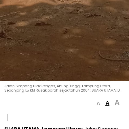
Jalan Simpang Ulak Rengas, Abung Tinggi, Lampung Utara,
Sepanjang 1,5 KM Rusak parah sejak tahun 2004: SUARA UTAMA.ID.
A
A
A
SUARA UTAMA, Lampung Utara-
Jalan Simpang