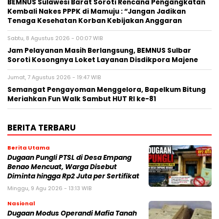
BEMNUS Sulawesi Barat Soroti Rencana Pengangkatan
Kembali Nakes PPPK di Mamuju : “Jangan Jadikan
Tenaga Kesehatan Korban Kebijakan Anggaran
Sabtu, 8 Agustus 2026 - 00:07 WIB
Jam Pelayanan Masih Berlangsung, BEMNUS Sulbar
Soroti Kosongnya Loket Layanan Disdikpora Majene
Jumat, 7 Agustus 2026 - 19:47 WIB
Semangat Pengayoman Menggelora, Bapelkum Bitung
Meriahkan Fun Walk Sambut HUT RI ke-81
BERITA TERBARU
Berita Utama
Dugaan Pungli PTSL di Desa Empang
Benao Mencuat, Warga Disebut
Diminta hingga Rp2 Juta per Sertifikat
Minggu, 9 Agu 2026 - 13:13 WIB
Nasional
Dugaan Modus Operandi Mafia Tanah