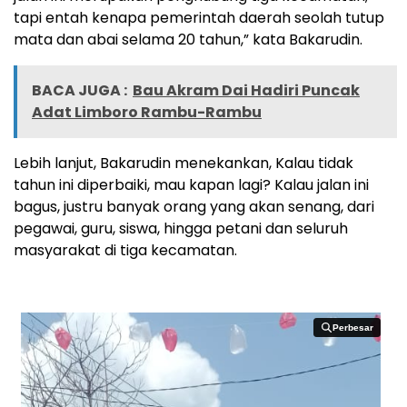
tapi entah kenapa pemerintah daerah seolah tutup
mata dan abai selama 20 tahun,” kata Bakarudin.
BACA JUGA :
Bau Akram Dai Hadiri Puncak
Adat Limboro Rambu-Rambu
Lebih lanjut, Bakarudin menekankan, Kalau tidak
tahun ini diperbaiki, mau kapan lagi? Kalau jalan ini
bagus, justru banyak orang yang akan senang, dari
pegawai, guru, siswa, hingga petani dan seluruh
masyarakat di tiga kecamatan.
Perbesar
Perbesar