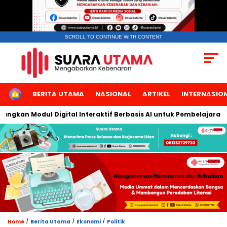
SCROLL TO CONTINUE WITH CONTENT
HOME
BERITA UTAMA
NASIONAL
ARTIKEL
INTERNASIO
 Modul Digital Interaktif Berbasis AI untuk Pembelajaran Berbic
/
/
/
Home
Berita Utama
Ekonomi
Politik