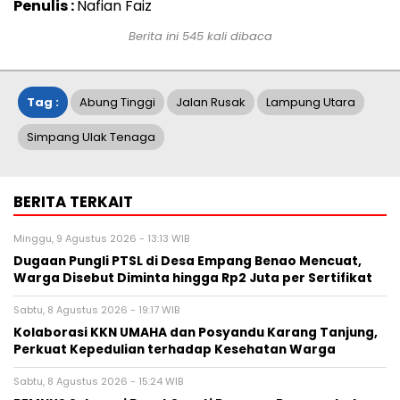
Penulis :
Nafian Faiz
Berita ini
545
kali dibaca
Tag :
Abung Tinggi
Jalan Rusak
Lampung Utara
Simpang Ulak Tenaga
BERITA TERKAIT
Minggu, 9 Agustus 2026 - 13:13 WIB
Dugaan Pungli PTSL di Desa Empang Benao Mencuat,
Warga Disebut Diminta hingga Rp2 Juta per Sertifikat
Sabtu, 8 Agustus 2026 - 19:17 WIB
Kolaborasi KKN UMAHA dan Posyandu Karang Tanjung,
Perkuat Kepedulian terhadap Kesehatan Warga
Sabtu, 8 Agustus 2026 - 15:24 WIB