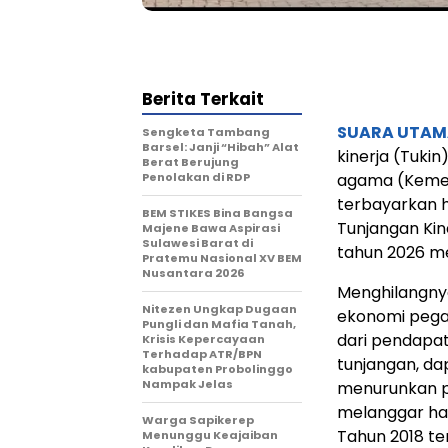
Berita Terkait
SUARA UTAM
Sengketa Tambang
Barsel: Janji “Hibah” Alat
kinerja (Tuki
Berat Berujung
Penolakan di RDP
agama (Kemen
terbayarkan h
BEM STIKES Bina Bangsa
Tunjangan Kin
Majene Bawa Aspirasi
Sulawesi Barat di
tahun 2026 me
Pratemu Nasional XV BEM
Nusantara 2026
Menghilangny
Nitezen Ungkap Dugaan
ekonomi pegaw
Pungli dan Mafia Tanah,
dari pendapa
Krisis Kepercayaan
Terhadap ATR/BPN
tunjangan, da
kabupaten Probolinggo
Nampak Jelas
menurunkan pr
melanggar hak
Warga Sapikerep
Tahun 2018 t
Menunggu Keajaiban