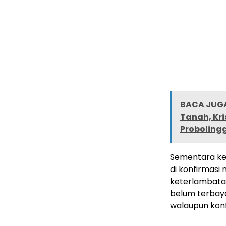
BACA JUGA
Tanah, Kr
Proboling
Sementara ke
di konfirmasi
keterlambatan
belum terbaya
walaupun konfi