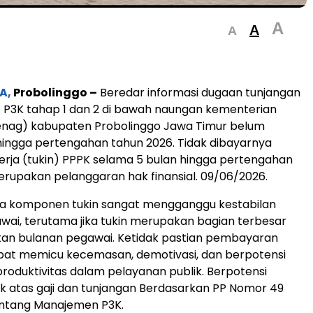
A
A
A
A,
Probolinggo –
Beredar informasi dugaan tunjangan
n) P3K tahap 1 dan 2 di bawah naungan kementerian
ag) kabupaten Probolinggo Jawa Timur belum
ingga pertengahan tahun 2026. Tidak dibayarnya
erja (tukin) PPPK selama 5 bulan hingga pertengahan
rupakan pelanggaran hak finansial. 09/06/2026.
a komponen tukin sangat mengganggu kestabilan
ai, terutama jika tukin merupakan bagian terbesar
tan bulanan pegawai. Ketidak pastian pembayaran
pat memicu kecemasan, demotivasi, dan berpotensi
oduktivitas dalam pelayanan publik. Berpotensi
 atas gaji dan tunjangan Berdasarkan PP Nomor 49
entang Manajemen P3K.