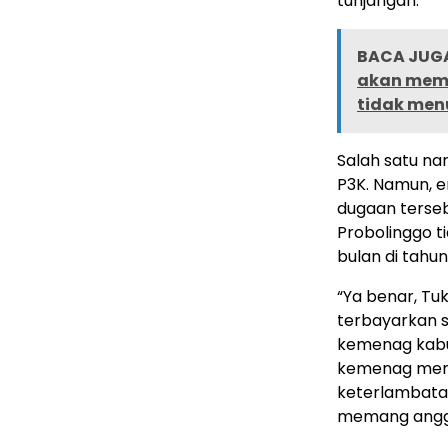
tunjangan.
BACA JUGA
akan memb
tidak men
Salah satu n
P3K. Namun, e
dugaan terse
Probolinggo t
bulan di tahun
“Ya benar, Tu
terbayarkan s
kemenag kabup
kemenag mema
keterlambatan
memang anggar