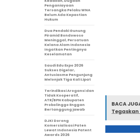
Keadilan, Dugaan
Penganiayaan
Tersangka Pelaku WNA
Belum Ada Kepastian
Hukum
Dua Pendaki Gunung
Piramid Bondowoso
Meninggal, Persatuan
Kelana Alam Indonesia
Ingatkan Pentingnya
Keselamatan
Saudi Edu Expo 2026
Sukses Digelar,
Antusiasme Pengunjung
Melonjak Tiga Kali Lipat
Terindikasi Arogansi dan
Tidak Kooperatif,
ATR/BPN Kabupaten
BACA JUGA
Probolinggo Enggan
Bertanggung jawab
Tegaskan
DJKI Dorong
Komersialisasi Paten
Lewat Indonesia Patent
Awards 2026