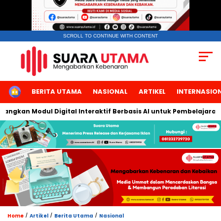
SCROLL TO CONTINUE WITH CONTENT
HOME
BERITA UTAMA
NASIONAL
ARTIKEL
INTERNASIO
gkan Modul Digital Interaktif Berbasis AI untuk Pembelajaran Ber
/
/
/
Home
Artikel
Berita Utama
Nasional