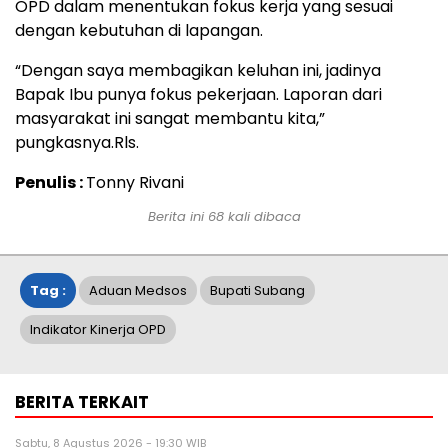
OPD dalam menentukan fokus kerja yang sesuai
dengan kebutuhan di lapangan.
“Dengan saya membagikan keluhan ini, jadinya
Bapak Ibu punya fokus pekerjaan. Laporan dari
masyarakat ini sangat membantu kita,”
pungkasnya.Rls.
Penulis :
Tonny Rivani
Berita ini
68
kali dibaca
Tag :
Aduan Medsos
Bupati Subang
Indikator Kinerja OPD
BERITA TERKAIT
Sabtu, 8 Agustus 2026 - 19:30 WIB