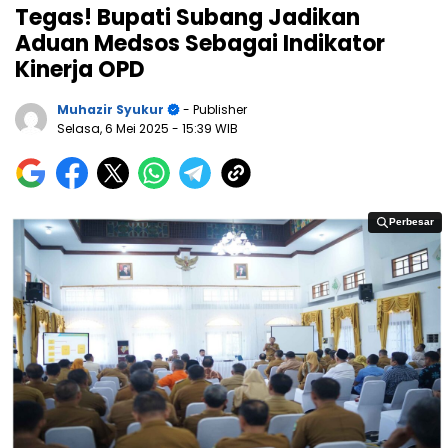
Tegas! Bupati Subang Jadikan
Aduan Medsos Sebagai Indikator
Kinerja OPD
Muhazir Syukur
- Publisher
Selasa, 6 Mei 2025
- 15:39 WIB
Perbesar
Perbesar