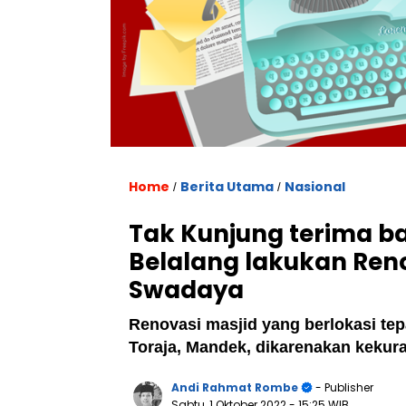
Home
Berita Utama
Nasional
/
/
Tak Kunjung terima b
Belalang lakukan Ren
Swadaya
Renovasi masjid yang berlokasi te
Toraja, Mandek, dikarenakan kekur
Andi Rahmat Rombe
- Publisher
Sabtu, 1 Oktober 2022
- 15:25 WIB