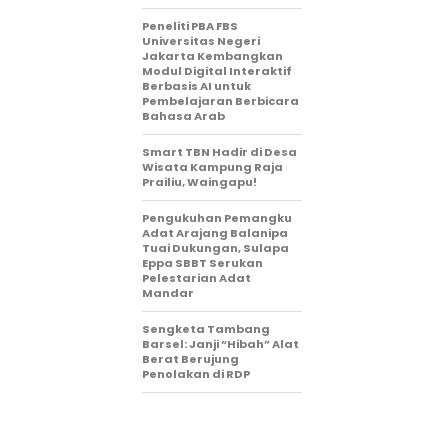
Peneliti PBA FBS
Universitas Negeri
Jakarta Kembangkan
Modul Digital Interaktif
Berbasis AI untuk
Pembelajaran Berbicara
Bahasa Arab
Smart TBN Hadir di Desa
Wisata Kampung Raja
Prailiu, Waingapu!
Pengukuhan Pemangku
Adat Arajang Balanipa
Tuai Dukungan, Sulapa
Eppa SBBT Serukan
Pelestarian Adat
Mandar
Sengketa Tambang
Barsel: Janji “Hibah” Alat
Berat Berujung
Penolakan di RDP