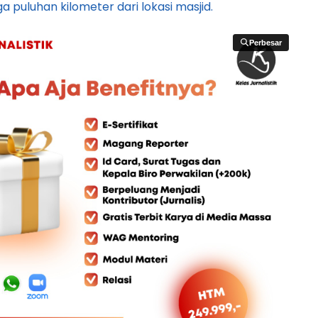
a puluhan kilometer dari lokasi masjid.
Perbesar
Perbesar