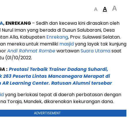
A
A
A
A
, ENREKANG
– Sedih dan kecewa kini dirasakan oleh
 Nurul Iman yang berada di Dusun Salubarani, Desa
tan Alla, Kabupaten
Enrekang
, Prov. Sulawesi Selatan.
ian mereka untuk memiliki
masjid
yang layak tak kunjung
apor
Andi Rahmat Rombe
wartawan
Suara Utama
saat
u (01/10/2022.
GA :
Prestasi Terbaik Trainer Dadang Suhardi,
 263 Peserta Lintas Mancanegara Merapat di
n AR Learning Center. Ratusan Alumni tersebar
id
yang berlokasi tepat di daerah perbatasan dengan
na Toraja, Mandek, dikarenakan kekurangan dana.
ADVERTISEMENT