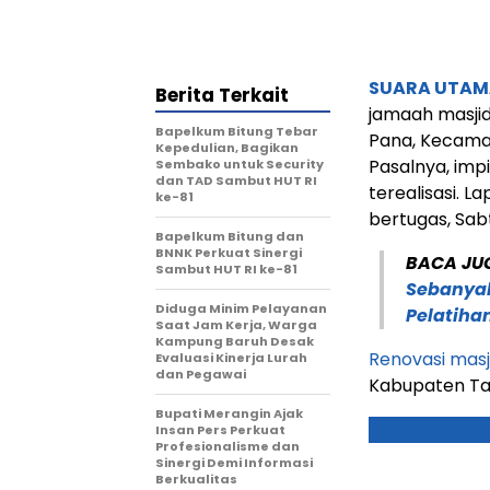
SUARA UTAM
Berita Terkait
jamaah masjid
Bapelkum Bitung Tebar
Pana, Kecama
Kepedulian, Bagikan
Pasalnya, imp
Sembako untuk Security
dan TAD Sambut HUT RI
terealisasi. L
ke-81
bertugas, Sabt
Bapelkum Bitung dan
BNNK Perkuat Sinergi
BACA JU
Sambut HUT RI ke-81
Sebanyak
Diduga Minim Pelayanan
Pelatiha
Saat Jam Kerja, Warga
Kampung Baruh Desak
Renovasi masj
Evaluasi Kinerja Lurah
dan Pegawai
Kabupaten Ta
Bupati Merangin Ajak
Insan Pers Perkuat
Profesionalisme dan
Sinergi Demi Informasi
Berkualitas