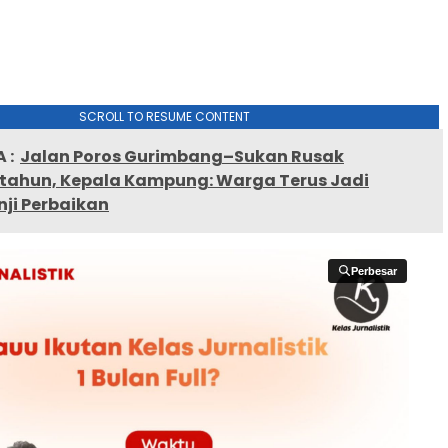
SCROLL TO RESUME CONTENT
 :
Jalan Poros Gurimbang–Sukan Rusak
tahun, Kepala Kampung: Warga Terus Jadi
ji Perbaikan
Perbesar
Perbesar