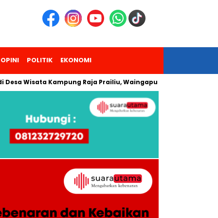
OPINI
POLITIK
EKONOMI
Wisata Kampung Raja Prailiu, Waingapu!
Dua Pendaki Gunun