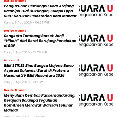
Berita Utama
Pengukuhan Pemangku Adat Arajang
Balanipa Tuai Dukungan, Sulapa Eppa
SBBT Serukan Pelestarian Adat Mandar
Kamis, 6 Agu 2026 - 06:33 WIB
Berita Utama
Sengketa Tambang Barsel: Janji
“Hibah” Alat Berat Berujung Penolakan
di RDP
Rabu, 5 Agu 2026 - 22:28 WIB
Nasional
BEM STIKES Bina Bangsa Majene Bawa
Aspirasi Sulawesi Barat di Pratemu
Nasional XV BEM Nusantara 2026
Rabu, 5 Agu 2026 - 21:21 WIB
Berita Utama
Menyulam Kembali Passemandarang,
Kerajaan Balanipa Teguhkan
Komitmen Merawat Warisan Leluhur
Mandar
Rabu, 5 Agu 2026 - 20:51 WIB