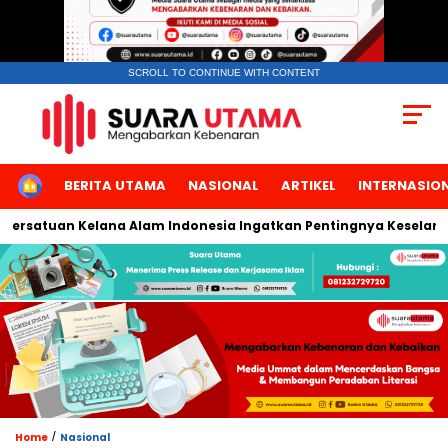
SCROLL TO CONTINUE WITH CONTENT
HOME
BERITA UTAMA
NASIONAL
ARTIKEL
INTERNASIO
atuan Kelana Alam Indonesia Ingatkan Pentingnya Keselamatan
/
Home
Nasional