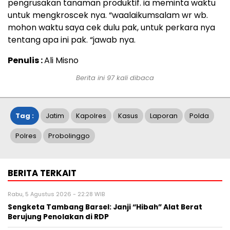
pengrusakan tanaman produktif. ia meminta waktu
untuk mengkroscek nya. “waalaikumsalam wr wb.
mohon waktu saya cek dulu pak, untuk perkara nya
tentang apa ini pak. “jawab nya.
Penulis :
Ali Misno
Berita ini
97
kali dibaca
Tag :
Jatim
Kapolres
Kasus
Laporan
Polda
Polres
Probolinggo
BERITA TERKAIT
Rabu, 5 Agustus 2026 - 22:28 WIB
Sengketa Tambang Barsel: Janji “Hibah” Alat Berat
Berujung Penolakan di RDP