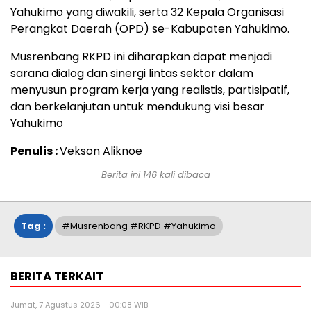
Yahukimo yang diwakili, serta 32 Kepala Organisasi
Perangkat Daerah (OPD) se-Kabupaten Yahukimo.
Musrenbang RKPD ini diharapkan dapat menjadi
sarana dialog dan sinergi lintas sektor dalam
menyusun program kerja yang realistis, partisipatif,
dan berkelanjutan untuk mendukung visi besar
Yahukimo
Penulis :
Vekson Aliknoe
Berita ini
146
kali dibaca
Tag :
#musrenbang #RKPD #yahukimo
BERITA TERKAIT
Jumat, 7 Agustus 2026 - 00:08 WIB