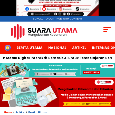
SCROLL TO CONTINUE WITH CONTENT
HOME
BERITA UTAMA
NASIONAL
ARTIKEL
INTERNASIO
ul Digital Interaktif Berbasis AI untuk Pembelajaran Berbicara 
/
/
Home
Artikel
Berita Utama