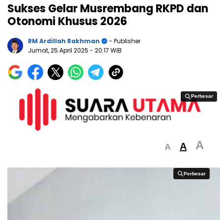
Sukses Gelar Musrembang RKPD dan
Otonomi Khusus 2026
RM Ardillah Rakhman
- Publisher
Jumat, 25 April 2025
- 20:17 WIB
Perbesar
Perbesar
A
A
A
Perbesar
Perbesar