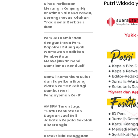
Putri Widodo 
Dinas Perikanan
Merangin Kunjungi Hj
Khotimah di Desa Rasau,
Dorong Inovasi Olahan
Tradisional Berbasis
Ikan
Perkuat Kemitraan
dengan Insan Pers,
Kapolres Bitung Ajak
Wartawan Hadirkan
Pemberitaan
Menyejukkan Demi
Kamtibmas Kondusif
Kanwil Kemenkum Sulut
dan Bapelkum Bitung
Ziarah ke TMP Kairagi
Sambut Hari
Pengayoman Ke-81
AMBPM Turun Lagi,
Tuntut Penuntasan
Dugaan Jual Beli
Jabatan Kepala Sekolah
di Merangin
Deteksi Dini Gangguan