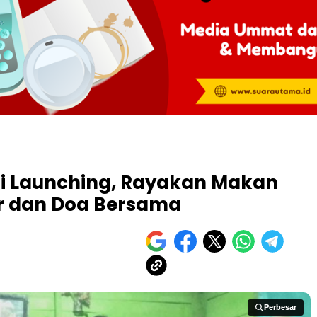
 di Launching, Rayakan Makan
r dan Doa Bersama
Perbesar
Perbesar