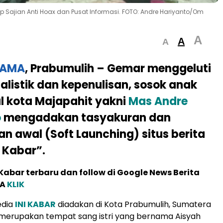
ap Sajian Anti Hoax dan Pusat Informasi. FOTO: Andre Hariyanto/Om
A
A
A
TAMA
, Prabumulih – Gemar menggeluti
nalistik dan kepenulisan, sosok anak
 kota Majapahit yakni
Mas Andre
o
mengadakan tasyakuran dan
 awal (Soft Launching) situs berita
i Kabar”.
abar terbaru dan follow di Google News Berita
MA
KLIK
edia
INI KABAR
diadakan di Kota Prabumulih, Sumatera
 merupakan tempat sang istri yang bernama Aisyah