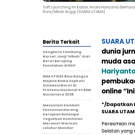
Soft Launching Ini Kabar, Andre Hariyanto Berhar
Rony/Mbak Anggi (SUARA UTAMA)
SUARA U
Berita Terkait
dunia jur
Sengketa Tambang
Barsel: Janji “Hibah” Alat
muda asal
Berat Berujung
Penolakan di RDP
Hariyant
BEM STIKES Bina Bangsa
pembukaan
Majene Bawa Aspirasi
Sulawesi Barat di
online “In
Pratemu Nasional XV BEM
Nusantara 2026
*/Dapatkan K
Menyulam Kembali
Passemandarang,
SUARA UTA
Kerajaan Balanipa
Teguhkan Komitmen
Peresmian m
Merawat Warisan
Leluhur Mandar
Selatan yang