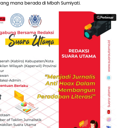
yang mana berada di Mbah Sumiyati.
Perbesar
Perbesar