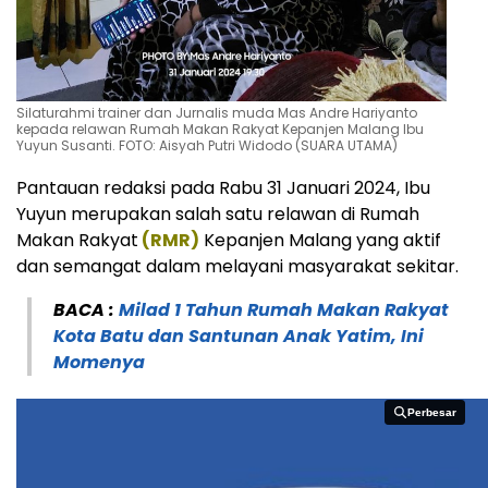
Silaturahmi trainer dan Jurnalis muda Mas Andre Hariyanto
kepada relawan Rumah Makan Rakyat Kepanjen Malang Ibu
Yuyun Susanti. FOTO: Aisyah Putri Widodo (SUARA UTAMA)
Pantauan redaksi pada Rabu 31 Januari 2024, Ibu
Yuyun merupakan salah satu relawan di Rumah
Makan Rakyat
(RMR)
Kepanjen Malang yang aktif
dan semangat dalam melayani masyarakat sekitar.
BACA :
Milad 1 Tahun Rumah Makan Rakyat
Kota Batu dan Santunan Anak Yatim, Ini
Momenya
Perbesar
Perbesar