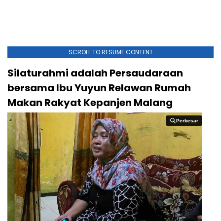
SCROLL TO RESUME CONTENT
Silaturahmi adalah Persaudaraan
bersama Ibu Yuyun Relawan Rumah
Makan Rakyat Kepanjen Malang
Perbesar
Perbesar