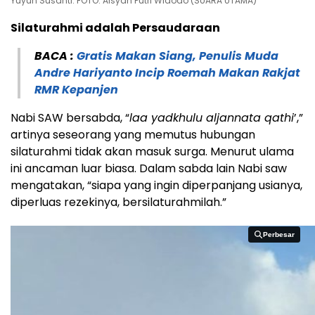
Yuyun Susanti. FOTO: Aisyah Putri Widodo (SUARA UTAMA)
Silaturahmi adalah Persaudaraan
BACA :
Gratis Makan Siang, Penulis Muda
Andre Hariyanto Incip Roemah Makan Rakjat
RMR Kepanjen
Nabi SAW bersabda, “
laa yadkhulu aljannata qathi
’,”
artinya seseorang yang memutus hubungan
silaturahmi tidak akan masuk surga. Menurut ulama
ini ancaman luar biasa. Dalam sabda lain Nabi saw
mengatakan, “siapa yang ingin diperpanjang usianya,
diperluas rezekinya, bersilaturahmilah.”
Perbesar
Perbesar