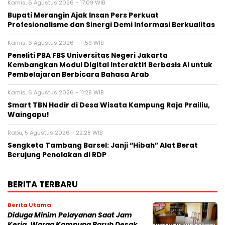
Kamis, 6 Agustus 2026 - 17:09 WIB
Bupati Merangin Ajak Insan Pers Perkuat
Profesionalisme dan Sinergi Demi Informasi Berkualitas
Kamis, 6 Agustus 2026 - 11:59 WIB
Peneliti PBA FBS Universitas Negeri Jakarta
Kembangkan Modul Digital Interaktif Berbasis AI untuk
Pembelajaran Berbicara Bahasa Arab
Kamis, 6 Agustus 2026 - 11:28 WIB
Smart TBN Hadir di Desa Wisata Kampung Raja Prailiu,
Waingapu!
Rabu, 5 Agustus 2026 - 22:28 WIB
Sengketa Tambang Barsel: Janji “Hibah” Alat Berat
Berujung Penolakan di RDP
BERITA TERBARU
Berita Utama
Diduga Minim Pelayanan Saat Jam
Kerja, Warga Kampung Baruh Desak