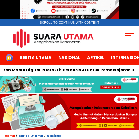
SCROLL TO CONTINUE WITH CONTENT
HOME
BERITA UTAMA
NASIONAL
ARTIKEL
INTERNASIO
igital Interaktif Berbasis AI untuk Pembelajaran Berbicara Baha
/
/
Home
Berita Utama
Nasional