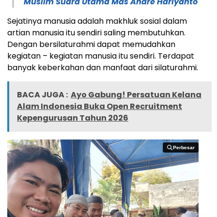
Muslim Suara Utama Mas Andre Hariyanto
Sejatinya manusia adalah makhluk sosial dalam
artian manusia itu sendiri saling membutuhkan.
Dengan bersilaturahmi dapat memudahkan
kegiatan – kegiatan manusia itu sendiri. Terdapat
banyak keberkahan dan manfaat dari silaturahmi.
BACA JUGA :
Ayo Gabung! Persatuan Kelana
Alam Indonesia Buka Open Recruitment
Kepengurusan Tahun 2026
Perbesar
Perbesar