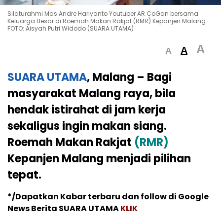
Silaturahmi Mas Andre Hariyanto Youtuber AR CoGan bersama
Keluarga Besar di Roemah Makan Rakjat (RMR) Kepanjen Malang.
FOTO: Aisyah Putri Widodo (SUARA UTAMA)
A
A
A
SUARA UTAMA
, Malang – Bagi
masyarakat Malang raya, bila
hendak istirahat di jam kerja
sekaligus ingin makan siang.
Roemah Makan Rakjat
(RMR)
Kepanjen Malang menjadi pilihan
tepat.
*/Dapatkan Kabar terbaru dan follow di Google
News Berita SUARA UTAMA
KLIK