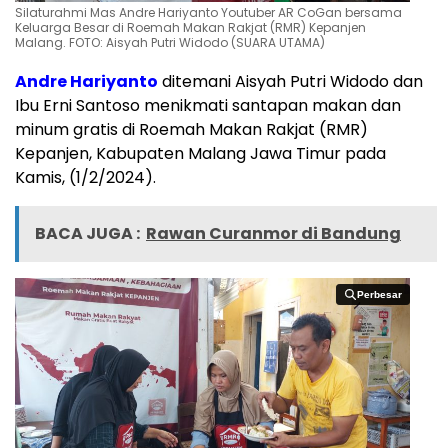
Silaturahmi Mas Andre Hariyanto Youtuber AR CoGan bersama
Keluarga Besar di Roemah Makan Rakjat (RMR) Kepanjen
Malang. FOTO: Aisyah Putri Widodo (SUARA UTAMA)
Andre Hariyanto
ditemani Aisyah Putri Widodo dan
Ibu Erni Santoso menikmati santapan makan dan
minum gratis di Roemah Makan Rakjat (RMR)
Kepanjen, Kabupaten Malang Jawa Timur pada
Kamis, (1/2/2024).
BACA JUGA :
Rawan Curanmor di Bandung
Perbesar
Perbesar