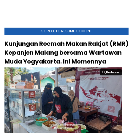
SCROLL TO RESUME CONTENT
Kunjungan Roemah Makan Rakjat (RMR)
Kepanjen Malang bersama Wartawan
Muda Yogyakarta. Ini Momennya
Perbesar
Perbesar