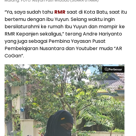
Malang. FOTO: Aisyah Putri Widodo (SUARA UTAMA)
“Ya, saya sudah tahu
RMR
saat di Kota Batu, saat itu
bertemu dengan ibu Yuyun. Selang waktu ingin
bersilaturahmi ke rumah Ibu Yuyun dan mampir ke
RMR Kepanjen sekaligus,” terang Andre Hariyanto
yang juga sebagai Pembina Yayasan Pusat
Pembelajaran Nusantara dan Youtuber muda “AR
CoGan”.
Perbesar
Perbesar