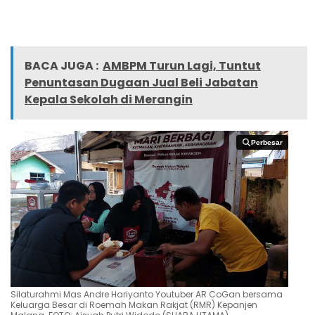
BACA JUGA :
AMBPM Turun Lagi, Tuntut
Penuntasan Dugaan Jual Beli Jabatan
Kepala Sekolah di Merangin
Perbesar
Perbesar
Silaturahmi Mas Andre Hariyanto Youtuber AR CoGan bersama
Keluarga Besar di Roemah Makan Rakjat (RMR) Kepanjen