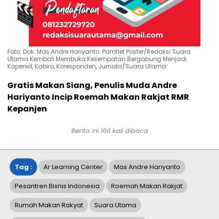
Foto: Dok. Mas Andre Hariyanto. Pamflet Poster/Redaksi Suara
Utama Kembali Membuka Kesempatan Bergabung Menjadi
Kaperwil, Kabiro, Koresponden, Jurnalis/Suara Utama
Gratis Makan Siang, Penulis Muda Andre
Hariyanto Incip Roemah Makan Rakjat RMR
Kepanjen
Berita ini
166
kali dibaca
Tag :
Ar Learning Center
Mas Andre Hariyanto
Pesantren Bisnis Indonesia
Roemah Makan Rakjat
Rumah Makan Rakyat
Suara Utama