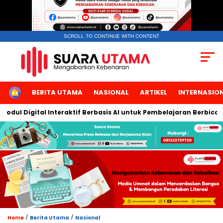
SCROLL TO CONTINUE WITH CONTENT
HOME
BERITA UTAMA
NASIONAL
ARTIKEL
INTERNASIO
l Interaktif Berbasis AI untuk Pembelajaran Berbicara Bahasa Ar
/
/
Home
Berita Utama
Nasional