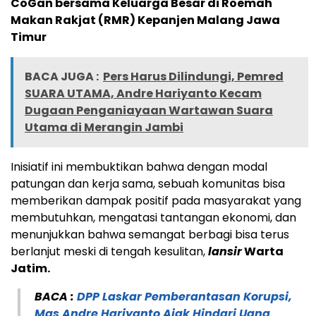
CoGan bersama Keluarga Besar di Roemah
Makan Rakjat (RMR) Kepanjen Malang Jawa
Timur
BACA JUGA :
Pers Harus Dilindungi, Pemred
SUARA UTAMA, Andre Hariyanto Kecam
Dugaan Penganiayaan Wartawan Suara
Utama di Merangin Jambi
Inisiatif ini membuktikan bahwa dengan modal
patungan dan kerja sama, sebuah komunitas bisa
memberikan dampak positif pada masyarakat yang
membutuhkan, mengatasi tantangan ekonomi, dan
menunjukkan bahwa semangat berbagi bisa terus
berlanjut meski di tengah kesulitan,
lansir
Warta
Jatim.
BACA :
DPP Laskar Pemberantasan Korupsi,
Mas Andre Hariyanto Ajak Hindari Uang