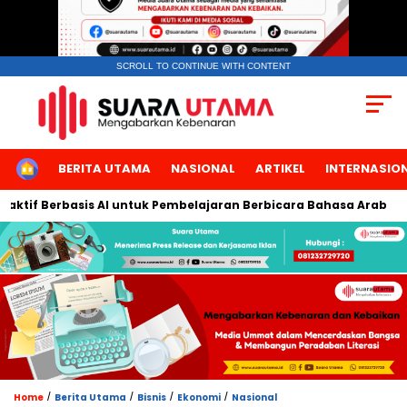
SCROLL TO CONTINUE WITH CONTENT
HOME
BERITA UTAMA
NASIONAL
ARTIKEL
INTERNASIO
if Berbasis AI untuk Pembelajaran Berbicara Bahasa Arab
Sm
/
/
/
/
Home
Berita Utama
Bisnis
Ekonomi
Nasional