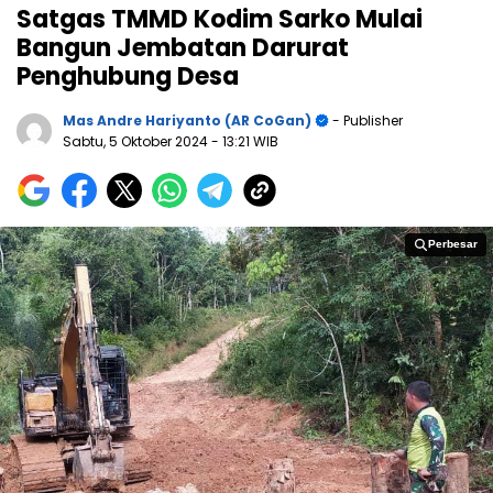
Satgas TMMD Kodim Sarko Mulai
Bangun Jembatan Darurat
Penghubung Desa
Mas Andre Hariyanto (AR CoGan)
- Publisher
Sabtu, 5 Oktober 2024
- 13:21 WIB
Perbesar
Perbesar