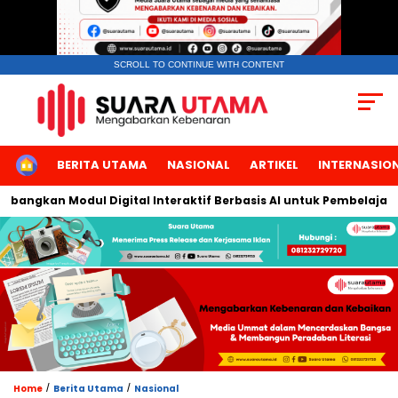
SCROLL TO CONTINUE WITH CONTENT
HOME
BERITA UTAMA
NASIONAL
ARTIKEL
INTERNASIO
angkan Modul Digital Interaktif Berbasis AI untuk Pembelajaran 
/
/
Home
Berita Utama
Nasional