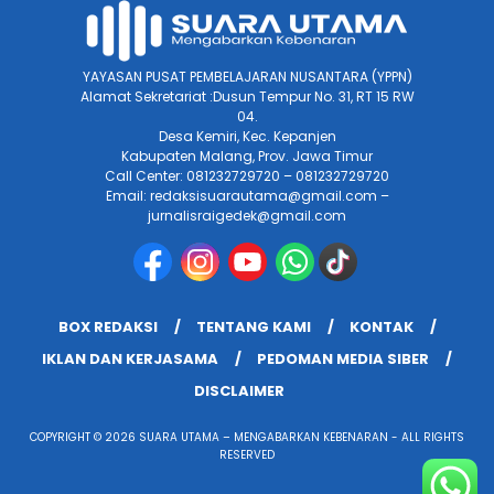
YAYASAN PUSAT PEMBELAJARAN NUSANTARA (YPPN)
Alamat Sekretariat :Dusun Tempur No. 31, RT 15 RW
04.
Desa Kemiri, Kec. Kepanjen
Kabupaten Malang, Prov. Jawa Timur
Call Center: 081232729720 – 081232729720
Email: redaksisuarautama@gmail.com –
jurnalisraigedek@gmail.com
BOX REDAKSI
TENTANG KAMI
KONTAK
IKLAN DAN KERJASAMA
PEDOMAN MEDIA SIBER
DISCLAIMER
COPYRIGHT © 2026 SUARA UTAMA – MENGABARKAN KEBENARAN - ALL RIGHTS
RESERVED