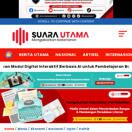
SCROLL TO CONTINUE WITH CONTENT
HOME
BERITA UTAMA
NASIONAL
ARTIKEL
INTERNASIO
 Modul Digital Interaktif Berbasis AI untuk Pembelajaran Berbic
/
/
/
/
/
Home
Bisnis
Ekonomi
Nasional
Opini
Politik