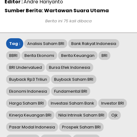
Editor :
Andre Hariyanto
Sumber Berita: Wartawan Suara Utama
Berita ini
75
kali dibaca
Tag :
Analisis Saham BRI
Bank Rakyat Indonesia
BBRI
Berita Ekonomi
Berita Keuangan
BRI
BRI Undervalued
Bursa Efek Indonesia
Buyback Rp3 Triliun
Buyback Saham BRI
Ekonomi Indonesia
Fundamental BRI
Harga Saham BRI
Investasi Saham Bank
Investor BRI
Kinerja Keuangan BRI
Nilai Intrinsik Saham BRI
Ojk
Pasar Modal Indonesia
Prospek Saham BRI