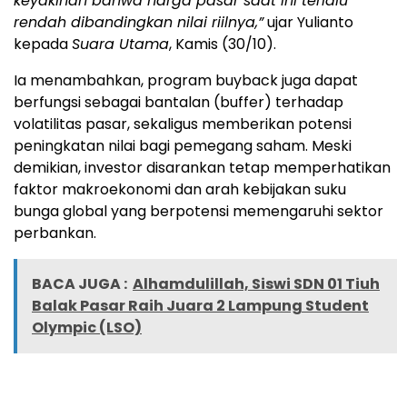
keyakinan bahwa harga pasar saat ini terlalu
rendah dibandingkan nilai riilnya,”
ujar Yulianto
kepada
Suara Utama
, Kamis (30/10).
Ia menambahkan, program buyback juga dapat
berfungsi sebagai bantalan (buffer) terhadap
volatilitas pasar, sekaligus memberikan potensi
peningkatan nilai bagi pemegang saham. Meski
demikian, investor disarankan tetap memperhatikan
faktor makroekonomi dan arah kebijakan suku
bunga global yang berpotensi memengaruhi sektor
perbankan.
BACA JUGA :
Alhamdulillah, Siswi SDN 01 Tiuh
Balak Pasar Raih Juara 2 Lampung Student
Olympic (LSO)