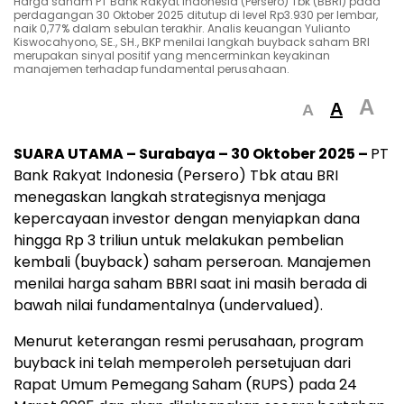
Harga saham PT Bank Rakyat Indonesia (Persero) Tbk (BBRI) pada
perdagangan 30 Oktober 2025 ditutup di level Rp3.930 per lembar,
naik 0,77% dalam sebulan terakhir. Analis keuangan Yulianto
Kiswocahyono, SE., SH., BKP menilai langkah buyback saham BRI
merupakan sinyal positif yang mencerminkan keyakinan
manajemen terhadap fundamental perusahaan.
A
A
A
SUARA UTAMA – Surabaya – 30 Oktober 2025 –
PT
Bank Rakyat Indonesia (Persero) Tbk atau BRI
menegaskan langkah strategisnya menjaga
kepercayaan investor dengan menyiapkan dana
hingga Rp 3 triliun untuk melakukan pembelian
kembali (buyback) saham perseroan. Manajemen
menilai harga saham BBRI saat ini masih berada di
bawah nilai fundamentalnya (undervalued).
Menurut keterangan resmi perusahaan, program
buyback ini telah memperoleh persetujuan dari
Rapat Umum Pemegang Saham (RUPS) pada 24