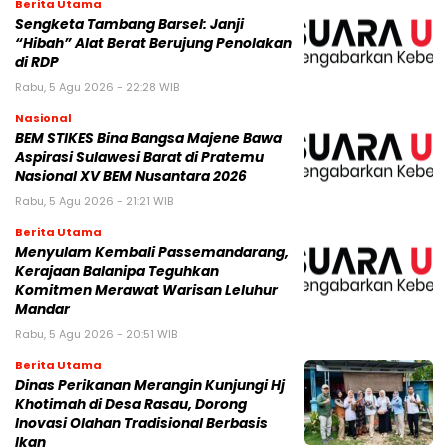
Berita Utama
Sengketa Tambang Barsel: Janji
“Hibah” Alat Berat Berujung Penolakan
di RDP
Rabu, 5 Agu 2026 - 22:28 WIB
Nasional
BEM STIKES Bina Bangsa Majene Bawa
Aspirasi Sulawesi Barat di Pratemu
Nasional XV BEM Nusantara 2026
Rabu, 5 Agu 2026 - 21:21 WIB
Berita Utama
Menyulam Kembali Passemandarang,
Kerajaan Balanipa Teguhkan
Komitmen Merawat Warisan Leluhur
Mandar
Rabu, 5 Agu 2026 - 20:51 WIB
Berita Utama
Dinas Perikanan Merangin Kunjungi Hj
Khotimah di Desa Rasau, Dorong
Inovasi Olahan Tradisional Berbasis
Ikan