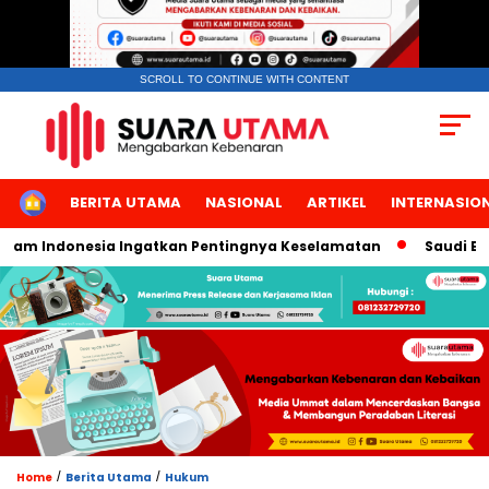
SCROLL TO CONTINUE WITH CONTENT
HOME
BERITA UTAMA
NASIONAL
ARTIKEL
INTERNASIO
 Indonesia Ingatkan Pentingnya Keselamatan
Saudi Edu Ex
/
/
Home
Berita Utama
Hukum