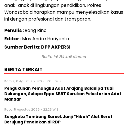
anak-anak di lingkungan pendidikan. Polres
Wonosobo diharapkan mampu menyelesaikan kasus
ini dengan profesional dan transparan.
Penulis :
Bang Rino
Editor :
Mas Andre Hariyanto
Sumber Berita: DPP AKPERSI
Berita ini
214
kali dibaca
BERITA TERKAIT
Kamis, 6 Agustus 2026 - 06:33 WIB
Pengukuhan Pemangku Adat Arajang Balanipa Tuai
Dukungan, Sulapa Eppa SBBT Serukan Pelestarian Adat
Mandar
Rabu, 5 Agustus 2026 - 22:28 WIB
Sengketa Tambang Barsel: Janji “Hibah” Alat Berat
Berujung Penolakan di RDP