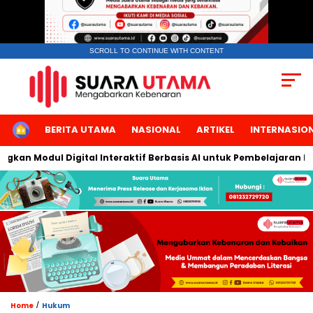
SCROLL TO CONTINUE WITH CONTENT
HOME
BERITA UTAMA
NASIONAL
ARTIKEL
INTERNASIO
 Modul Digital Interaktif Berbasis AI untuk Pembelajaran Berbic
/
Home
Hukum