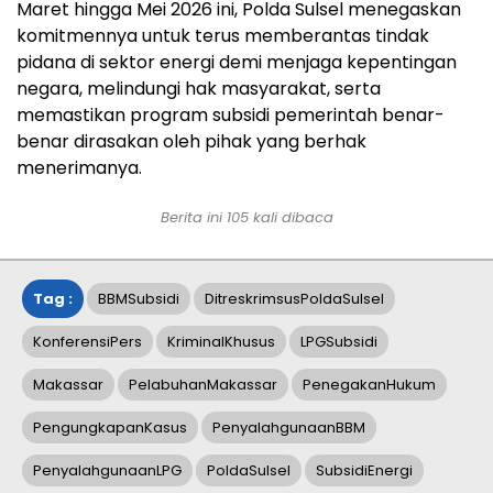
Maret hingga Mei 2026 ini, Polda Sulsel menegaskan
komitmennya untuk terus memberantas tindak
pidana di sektor energi demi menjaga kepentingan
negara, melindungi hak masyarakat, serta
memastikan program subsidi pemerintah benar-
benar dirasakan oleh pihak yang berhak
menerimanya.
Berita ini
105
kali dibaca
Tag :
BBMSubsidi
DitreskrimsusPoldaSulsel
KonferensiPers
KriminalKhusus
LPGSubsidi
Makassar
PelabuhanMakassar
PenegakanHukum
PengungkapanKasus
PenyalahgunaanBBM
PenyalahgunaanLPG
PoldaSulsel
SubsidiEnergi