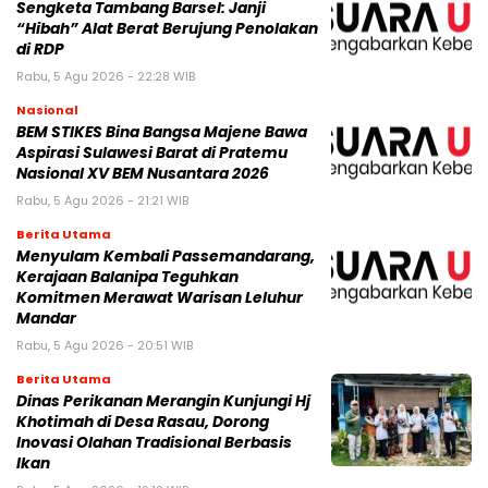
Sengketa Tambang Barsel: Janji
“Hibah” Alat Berat Berujung Penolakan
di RDP
Rabu, 5 Agu 2026 - 22:28 WIB
Nasional
BEM STIKES Bina Bangsa Majene Bawa
Aspirasi Sulawesi Barat di Pratemu
Nasional XV BEM Nusantara 2026
Rabu, 5 Agu 2026 - 21:21 WIB
Berita Utama
Menyulam Kembali Passemandarang,
Kerajaan Balanipa Teguhkan
Komitmen Merawat Warisan Leluhur
Mandar
Rabu, 5 Agu 2026 - 20:51 WIB
Berita Utama
Dinas Perikanan Merangin Kunjungi Hj
Khotimah di Desa Rasau, Dorong
Inovasi Olahan Tradisional Berbasis
Ikan