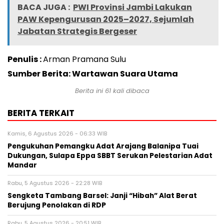
BACA JUGA :
PWI Provinsi Jambi Lakukan
PAW Kepengurusan 2025–2027, Sejumlah
Jabatan Strategis Bergeser
Penulis :
Arman Pramana Sulu
Sumber Berita: Wartawan Suara Utama
Berita ini
61
kali dibaca
BERITA TERKAIT
Kamis, 6 Agustus 2026 - 06:33 WIB
Pengukuhan Pemangku Adat Arajang Balanipa Tuai
Dukungan, Sulapa Eppa SBBT Serukan Pelestarian Adat
Mandar
Rabu, 5 Agustus 2026 - 22:28 WIB
Sengketa Tambang Barsel: Janji “Hibah” Alat Berat
Berujung Penolakan di RDP
Rabu, 5 Agustus 2026 - 20:51 WIB