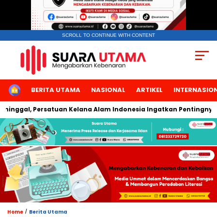
SCROLL TO CONTINUE WITH CONTENT
HOME
BERITA UTAMA
NASIONAL
ARTIKEL
INTERNASIO
gal, Persatuan Kelana Alam Indonesia Ingatkan Pentingnya Ke
/
Home
Berita Utama