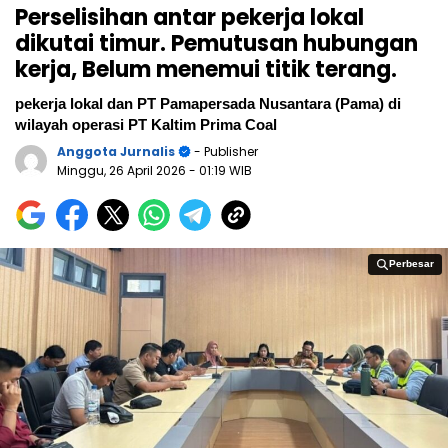
Perselisihan antar pekerja lokal
dikutai timur. Pemutusan hubungan
kerja, Belum menemui titik terang.
pekerja lokal dan PT Pamapersada Nusantara (Pama) di
wilayah operasi PT Kaltim Prima Coal
Anggota Jurnalis
- Publisher
Minggu, 26 April 2026
- 01:19 WIB
Perbesar
Perbesar