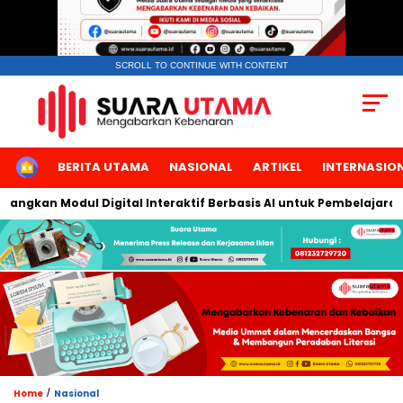
SCROLL TO CONTINUE WITH CONTENT
HOME
BERITA UTAMA
NASIONAL
ARTIKEL
INTERNASIO
gkan Modul Digital Interaktif Berbasis AI untuk Pembelajaran Be
/
Home
Nasional