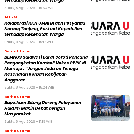
terhadap Kesehatan Warga
Sabtu, 8 Agu 2026 - 19:30 WIB
Artikel
Kolaborasi KKN UMAHA dan Posyandu
Karang Tanjung, Perkuat Kepedulian
terhadap Kesehatan Warga
Sabtu, 8 Agu 2026 - 19:17 WIB
Berita Utama
BEMNUS Sulawesi Barat Soroti Rencana
Pengangkatan Kembali Nakes PPPK di
Mamuju : “Jangan Jadikan Tenaga
Kesehatan Korban Kebijakan
Anggaran
Sabtu, 8 Agu 2026 - 15:24 WIB
Berita Utama
Bapelkum Bitung Dorong Pelayanan
Hukum Makin Dekat dengan
Masyarakat
Sabtu, 8 Agu 2026 - 11:19 WIB
Berita Utama