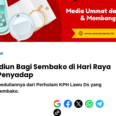
al
adiun Bagi Sembako di Hari Raya
k Penyadap
epeduliannya dari Perhutani KPH Lawu Ds yang
sembako.