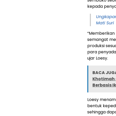
sembako sebag
kepada penya
Ungkapan
Mati Suri
“Memberikan 
semangat men
produksi ses
para penyada
ujar Loesy.
BACA JUGA
Khotimah d
Berbasis I
Loesy menamb
bentuk keped
sehingga da