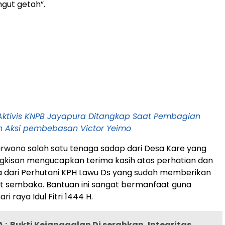
ut getah”.
Aktivis KNPB Jayapura Ditangkap Saat Pembagian
n Aksi pembebasan Victor Yeimo
rwono salah satu tenaga sadap dari Desa Kare yang
gkisan mengucapkan terima kasih atas perhatian dan
a dari Perhutani KPH Lawu Ds yang sudah memberikan
t sembako. Bantuan ini sangat bermanfaat guna
 raya Idul Fitri 1444 H.
 :
Bukti Kejanggalan Di serahkan, Integritas,