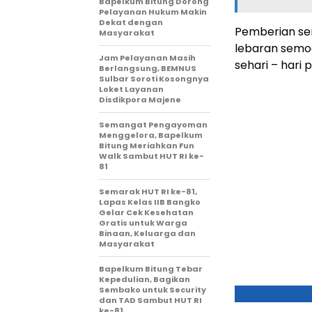
Bapelkum Bitung Dorong
Pelayanan Hukum Makin
Dekat dengan
Pemberian sem
Masyarakat
lebaran semo
Jam Pelayanan Masih
sehari – hari
Berlangsung, BEMNUS
Sulbar Soroti Kosongnya
Loket Layanan
Disdikpora Majene
Semangat Pengayoman
Menggelora, Bapelkum
Bitung Meriahkan Fun
Walk Sambut HUT RI ke-
81
Semarak HUT RI ke-81,
Lapas Kelas IIB Bangko
Gelar Cek Kesehatan
Gratis untuk Warga
Binaan, Keluarga dan
Masyarakat
Bapelkum Bitung Tebar
Kepedulian, Bagikan
Sembako untuk Security
dan TAD Sambut HUT RI
ke-81