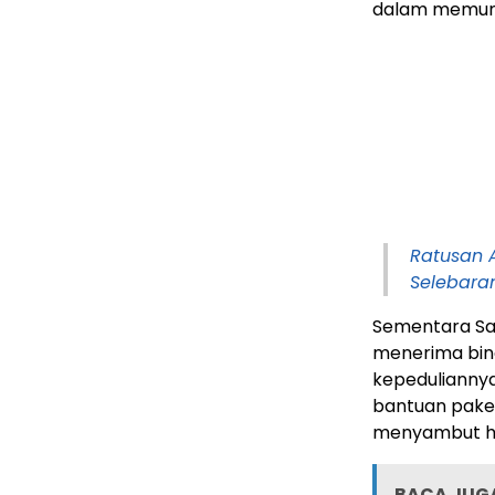
dalam memung
Ratusan 
Selebara
Sementara Sa
menerima bin
kepedulianny
bantuan pake
menyambut hari
BACA JUGA