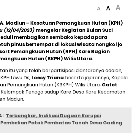
A
A
A
A, Madiun
– Kesatuan Pemangkuan Hutan (KPH)
u (12/04/2023)
mengelar Kegiatan Bulan Suci
eduli membagikan sembako kepada para
ah pinus bertempat di lokasi wisata nongko ijo
esort Pemangkuan Hutan (RPH) Kare Bagian
mangkuan Hutan (BKPH) Wilis Utara.
an itu yang telah berpartisipasi diantaranya adalah,
 KPH Lawu Ds,
Loesy Triana
beserta jajarannya, Kepala
uan Pemangkuan Hutan (KBKPH) Wilis Utara,
Gatot
 Kelompok Tenaga sadap Kare Desa Kare Kecamatan
en Madiun.
 :
Terbongkar, Indikasi Dugaan Korupsi
Pembelian Patok Pembatas Tanah Desa Gading