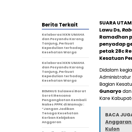
SUARA UTAM
Berita Terkait
Lawu Ds,
Rab
Kolaborasi KKN UMAHA
Ramadhan p
dan Posyandu Karang
penyadap get
Tanjung, Perkuat
Kepedulian terhadap
petak 28c R
Kesehatan Warga
Kesatuan Pe
Kolaborasi KKN UMAHA
dan Posyandu Karang
Didalam kegiat
Tanjung, Perkuat
Kepedulian terhadap
Administratur
Kesehatan Warga
Bagian Kesat
Gunaryo
dan
BEMNUS Sulawesi Barat
Soroti Rencana
Kare Kabupat
Pengangkatan Kembali
Nakes PPPK di Mamuju :
“Jangan Jadikan
Tenaga Kesehatan
BACA JUGA
Korban Kebijakan
Anggaran 
Anggaran
Kulon