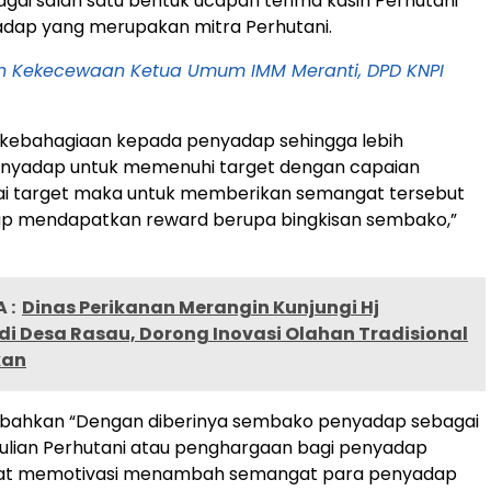
ai salah satu bentuk ucapan terima kasih Perhutani
dap yang merupakan mitra Perhutani.
 Kekecewaan Ketua Umum IMM Meranti, DPD KNPI
kebahagiaan kepada penyadap sehingga lebih
yadap untuk memenuhi target dengan capaian
uai target maka untuk memberikan semangat tersebut
p mendapatkan reward berupa bingkisan sembako,”
 :
Dinas Perikanan Merangin Kunjungi Hj
i Desa Rasau, Dorong Inovasi Olahan Tradisional
kan
ahkan “Dengan diberinya sembako penyadap sebagai
ulian Perhutani atau penghargaan bagi penyadap
pat memotivasi menambah semangat para penyadap