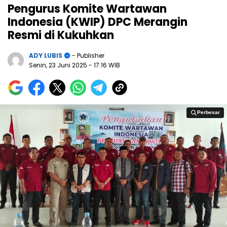
Pengurus Komite Wartawan
Indonesia (KWIP) DPC Merangin
Resmi di Kukuhkan
ADY LUBIS
- Publisher
Senin, 23 Juni 2025
- 17:16 WIB
Perbesar
Perbesar