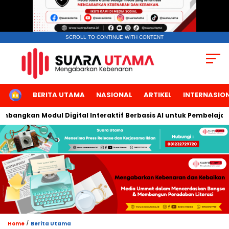
SCROLL TO CONTINUE WITH CONTENT
HOME
BERITA UTAMA
NASIONAL
ARTIKEL
INTERNASIO
angkan Modul Digital Interaktif Berbasis AI untuk Pembelajaran 
/
Home
Berita Utama