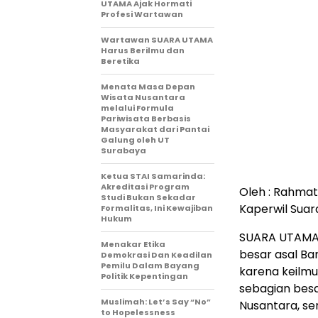
UTAMA Ajak Hormati
Profesi Wartawan
Wartawan SUARA UTAMA
Harus Berilmu dan
Beretika
Menata Masa Depan
Wisata Nusantara
melalui Formula
Pariwisata Berbasis
Masyarakat dari Pantai
Galung oleh UT
Surabaya
Ketua STAI Samarinda:
Akreditasi Program
Oleh : Rahmat
Studi Bukan Sekadar
Kaperwil Sua
Formalitas, Ini Kewajiban
Hukum
SUARA UTAMA,
Menakar Etika
besar asal Ba
Demokrasi Dan Keadilan
Pemilu Dalam Bayang
karena keilm
Politik Kepentingan
sebagian besa
Muslimah: Let’s Say “No”
Nusantara, se
to Hopelessness