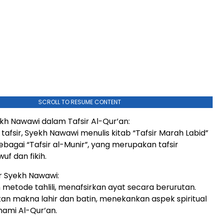
SCROLL TO RESUME CONTENT
kh Nawawi dalam Tafsir Al-Qur’an:
tafsir, Syekh Nawawi menulis kitab “Tafsir Marah Labid”
ebagai “Tafsir al-Munir”, yang merupakan tafsir
uf dan fikih.
ir Syekh Nawawi:
etode tahlili, menafsirkan ayat secara berurutan.
n makna lahir dan batin, menekankan aspek spiritual
mi Al-Qur’an.