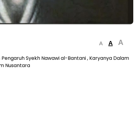
A
A
A
 Pengaruh Syekh Nawawi al-Bantani , Karyanya Dalam
am Nusantara