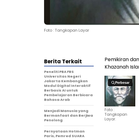
Foto : Tangkapan Layar
Pemikiran dan
Berita Terkait
Khazanah Isl
Peneliti PBA FBS
Universitas Negeri
Jakarta Kembangkan
Perbesar
Perbesar
Modul Digital Interaktif
Berbasis AI untuk
Pembelajaran Berbicara
Bahasa Arab
Foto :
Menjadi Manusia yang
Tangkapan
Bermanfaat dan Berjiwa
Layar.
Penolong
Pernyataan Hotman
Paris, Pemred SUARA