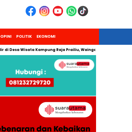
OPINI
POLITIK
EKONOMI
a Wisata Kampung Raja Prailiu, Waingapu!
Dua Pendaki Gun