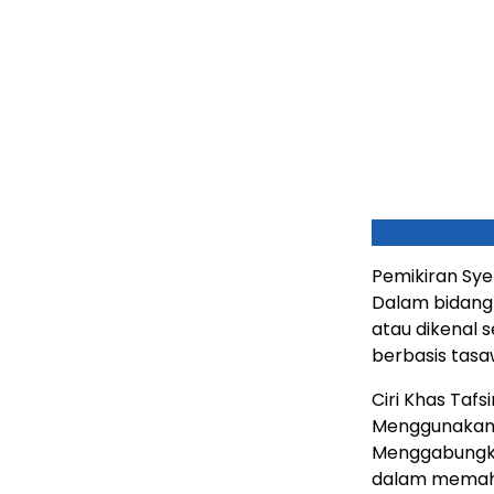
Pemikiran Sye
Dalam bidang 
atau dikenal s
berbasis tasaw
Ciri Khas Tafs
Menggunakan m
Menggabungka
dalam memaha