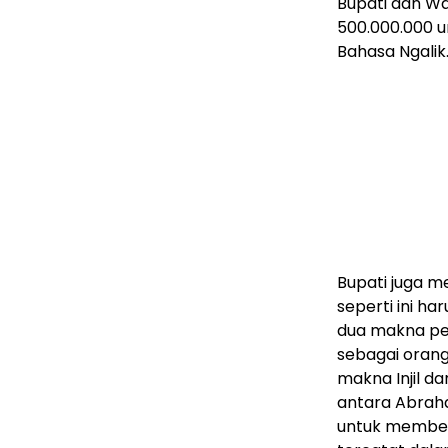
Bupati dan W
500.000.000 
Bahasa Ngalik
Bupati juga 
seperti ini h
dua makna pen
sebagai orang
makna Injil da
antara Abraha
untuk memberi