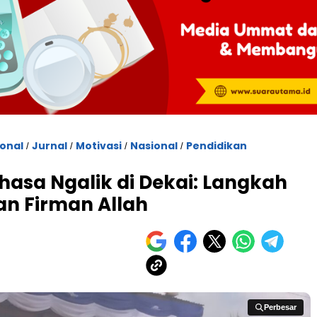
ional
Jurnal
Motivasi
Nasional
Pendidikan
/
/
/
/
hasa Ngalik di Dekai: Langkah
n Firman Allah
Perbesar
Perbesar