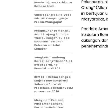
Peluncuran in
Pembelajaran Berbicara
Bahasa Arab
Orang” (Allah
ini bertujuan
Smart TBN Hadir di Desa
Wisata Kampung Raja
masyarakat, k
Prailiu, Waingapu!
Pendeta Amos
Pengukuhan Pemangku
ke dalam Baha
Adat Arajang Balanipa
Tuai Dukungan, Sulapa
dukungan, dan
Eppa SBBT Serukan
Pelestarian Adat
penerjemahan 
Mandar
Sengketa Tambang
Barsel: Janji “Hibah” Alat
Berat Berujung
Penolakan di RDP
BEM STIKES Bina Bangsa
Majene Bawa Aspirasi
Sulawesi Barat di
Pratemu Nasional XV BEM
Nusantara 2026
Menyulam Kembali
Passemandarang,
Kerajaan Balanipa