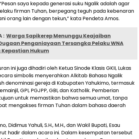
“Pesan saya kepada generasi suku Ngalik adalah agar
pelaku firman Tuhan, berpegang teguh pada kebenaran
yani orang lain dengan tekun,” kata Pendeta Amos.
 :
Warga Sapikerep Menunggu Keajaiban
 Dugaan Penganiayaan Tersangka Pelaku WNA
 Kepastian Hukum
an ini juga dihadiri oleh Ketua Sinode Klasis GKII, Lukas
ecara simbolis menyerahkan Alkitab Bahasa Ngalik
h denominasi gereja di Kabupaten Yahukimo, termasuk
Gemainjil, GPI, PGJPP, GBI, dan Katholik. Pemberian
ertujuan untuk memastikan bahwa semua umat, tanpa
dapat mengakses firman Tuhan dalam bahasa daerah
o, Didimus Yahuli, S.H., M.H., dan Wakil Bupati, Esau
turut hadir dalam acara ini. Dalam kesempatan tersebut