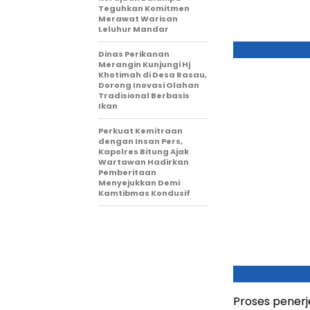
Teguhkan Komitmen
Merawat Warisan
Leluhur Mandar
Dinas Perikanan
Merangin Kunjungi Hj
Khotimah di Desa Rasau,
Dorong Inovasi Olahan
Tradisional Berbasis
Ikan
Perkuat Kemitraan
dengan Insan Pers,
Kapolres Bitung Ajak
Wartawan Hadirkan
Pemberitaan
Menyejukkan Demi
Kamtibmas Kondusif
Proses penerj