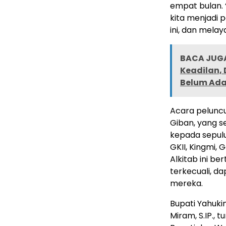
empat bulan. 
kita menjadi 
ini, dan mela
BACA JUGA
Keadilan,
Belum Ada
Acara peluncur
Giban, yang s
kepada sepulu
GKII, Kingmi, 
Alkitab ini b
terkecuali, 
mereka.
Bupati Yahukim
Miram, S.IP., 