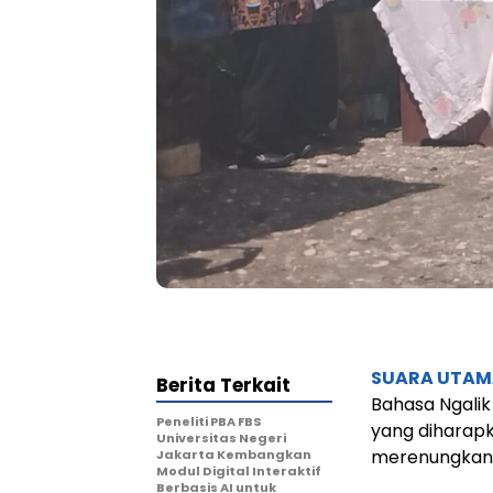
SUARA UTA
Berita Terkait
Bahasa Ngali
Peneliti PBA FBS
yang dihara
Universitas Negeri
merenungkan 
Jakarta Kembangkan
Modul Digital Interaktif
Berbasis AI untuk