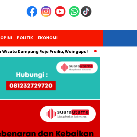
OPINI
POLITIK
EKONOMI
 Kampung Raja Prailiu, Waingapu!
Dua Pendaki Gunung Pira