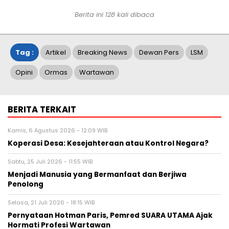
Berita ini
128
kali dibaca
Tag :
Artikel
Breaking News
Dewan Pers
LSM
Opini
Ormas
Wartawan
BERITA TERKAIT
Kamis, 6 Agustus 2026 - 12:09 WIB
Koperasi Desa: Kesejahteraan atau Kontrol Negara?
Sabtu, 25 Juli 2026 - 11:55 WIB
Menjadi Manusia yang Bermanfaat dan Berjiwa
Penolong
Selasa, 21 Juli 2026 - 18:15 WIB
Pernyataan Hotman Paris, Pemred SUARA UTAMA Ajak
Hormati Profesi Wartawan