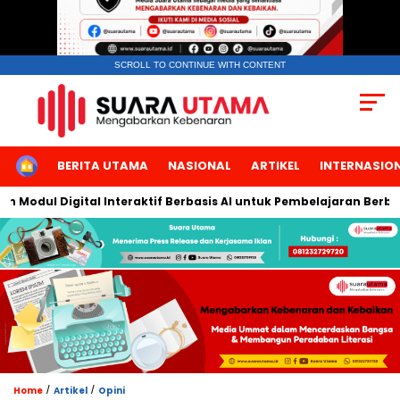
SCROLL TO CONTINUE WITH CONTENT
HOME
BERITA UTAMA
NASIONAL
ARTIKEL
INTERNASIO
ul Digital Interaktif Berbasis AI untuk Pembelajaran Berbicara B
/
/
Home
Artikel
Opini