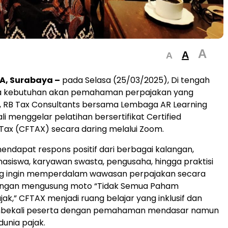
A
A
A
, Surabaya –
pada Selasa (25/03/2025), Di tengah
a kebutuhan akan pemahaman perpajakan yang
, RB Tax Consultants bersama Lembaga AR Learning
i menggelar pelatihan bersertifikat Certified
ax (CFTAX) secara daring melalui Zoom.
 mendapat respons positif dari berbagai kalangan,
siswa, karyawan swasta, pengusaha, hingga praktisi
ng ingin memperdalam wawasan perpajakan secara
Dengan mengusung moto “Tidak Semua Paham
jak,” CFTAX menjadi ruang belajar yang inklusif dan
embekali peserta dengan pemahaman mendasar namun
dunia pajak.