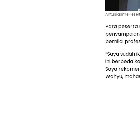
Antusiasme Peser
Para peserta 
penyampaian m
bernilai profes
“Saya sudah i
ini berbeda ka
Saya rekomend
Wahyu, mahas