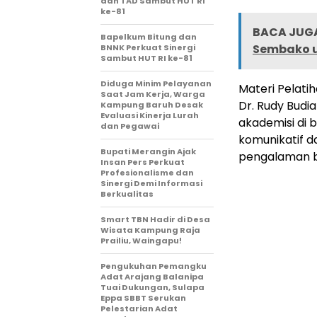
dan TAD Sambut HUT RI
ke-81
BACA JUGA
Bapelkum Bitung dan
Sembako u
BNNK Perkuat Sinergi
Sambut HUT RI ke-81
Diduga Minim Pelayanan
Materi Pelati
Saat Jam Kerja, Warga
Dr. Rudy Budia
Kampung Baruh Desak
Evaluasi Kinerja Lurah
akademisi di
dan Pegawai
komunikatif d
Bupati Merangin Ajak
pengalaman be
Insan Pers Perkuat
Profesionalisme dan
Sinergi Demi Informasi
Berkualitas
Smart TBN Hadir di Desa
Wisata Kampung Raja
Prailiu, Waingapu!
Pengukuhan Pemangku
Adat Arajang Balanipa
Tuai Dukungan, Sulapa
Eppa SBBT Serukan
Pelestarian Adat