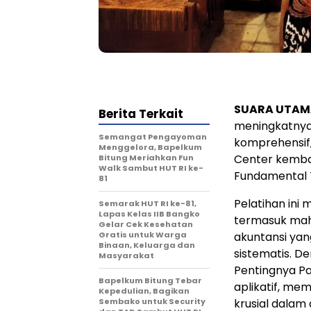
SUARA UTAMA
Berita Terkait
meningkatny
Semangat Pengayoman
komprehensif
Menggelora, Bapelkum
Center kembal
Bitung Meriahkan Fun
Walk Sambut HUT RI ke-
Fundamental T
81
Pelatihan ini
Semarak HUT RI ke-81,
Lapas Kelas IIB Bangko
termasuk maha
Gelar Cek Kesehatan
Gratis untuk Warga
akuntansi ya
Binaan, Keluarga dan
sistematis. 
Masyarakat
Pentingnya Pa
Bapelkum Bitung Tebar
aplikatif, m
Kepedulian, Bagikan
Sembako untuk Security
krusial dalam 