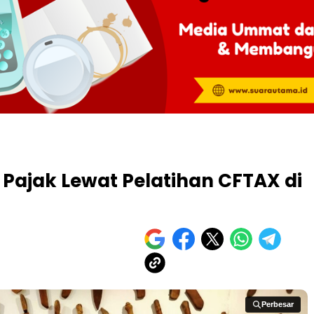
 Pajak Lewat Pelatihan CFTAX di
Perbesar
Perbesar