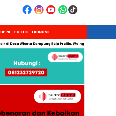
OPINI
POLITIK
EKONOMI
esa Wisata Kampung Raja Prailiu, Waingapu!
Dua Pendaki G