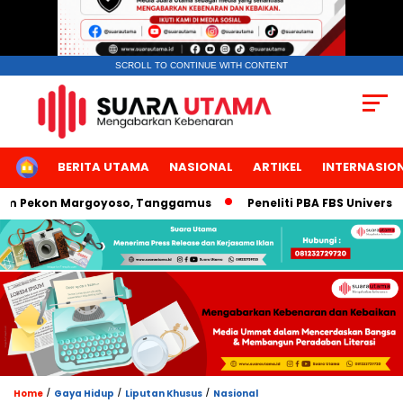
SCROLL TO CONTINUE WITH CONTENT
HOME
BERITA UTAMA
NASIONAL
ARTIKEL
INTERNASIO
ekon Margoyoso, Tanggamus
Peneliti PBA FBS Universitas Ne
/
/
/
Home
Gaya Hidup
Liputan Khusus
Nasional