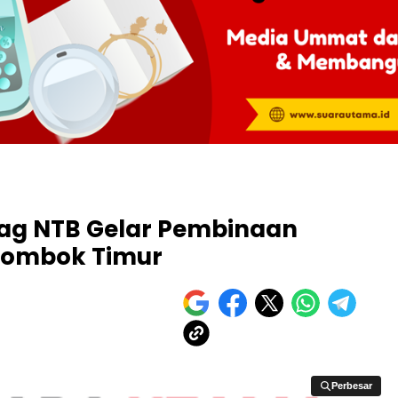
ag NTB Gelar Pembinaan
Lombok Timur
Perbesar
Perbesar