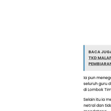
BACA JUGA
TKD MALAP
PEMBIARAN
Ia pun meneg
seluruh guru 
di Lombok Ti
Selain itu ia
netral dan ti