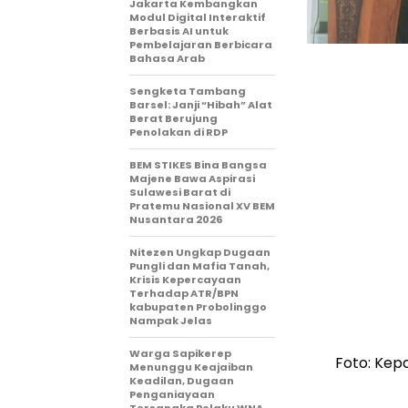
Jakarta Kembangkan
Modul Digital Interaktif
Berbasis AI untuk
Pembelajaran Berbicara
Bahasa Arab
Sengketa Tambang
Barsel: Janji “Hibah” Alat
Berat Berujung
Penolakan di RDP
BEM STIKES Bina Bangsa
Majene Bawa Aspirasi
Sulawesi Barat di
Pratemu Nasional XV BEM
Nusantara 2026
Nitezen Ungkap Dugaan
Pungli dan Mafia Tanah,
Krisis Kepercayaan
Terhadap ATR/BPN
kabupaten Probolinggo
Nampak Jelas
Warga Sapikerep
Foto: Kep
Menunggu Keajaiban
Keadilan, Dugaan
Penganiayaan
Tersangka Pelaku WNA