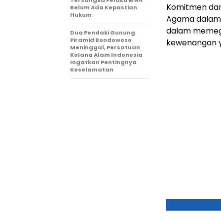
Komitmen dan
Belum Ada Kepastian
Hukum
Agama dalam 
dalam memega
Dua Pendaki Gunung
Piramid Bondowoso
kewenangan ya
Meninggal, Persatuan
Kelana Alam Indonesia
Ingatkan Pentingnya
Keselamatan