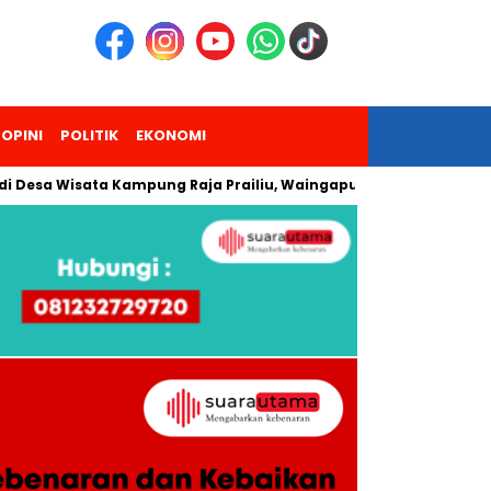
OPINI
POLITIK
EKONOMI
 Wisata Kampung Raja Prailiu, Waingapu!
Dua Pendaki Gunu