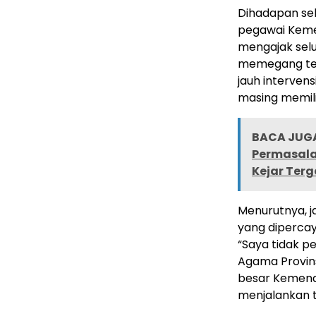
Dihadapan sel
pegawai Keme
mengajak sel
memegang tegu
jauh interven
masing memilik
BACA JUGA
Permasala
Kejar Terg
Menurutnya, 
yang dipercay
“Saya tidak p
Agama Provins
besar Kemena
menjalankan t