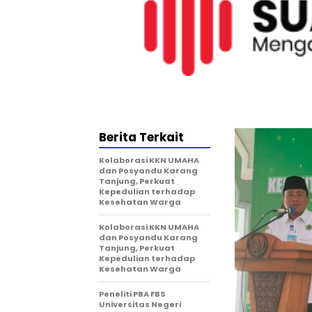
Berita Terkait
Kolaborasi KKN UMAHA
dan Posyandu Karang
Tanjung, Perkuat
Kepedulian terhadap
Kesehatan Warga
Kolaborasi KKN UMAHA
dan Posyandu Karang
Tanjung, Perkuat
Kepedulian terhadap
Kesehatan Warga
Peneliti PBA FBS
Universitas Negeri