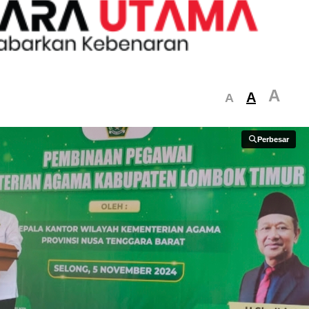
A
A
A
Perbesar
Perbesar